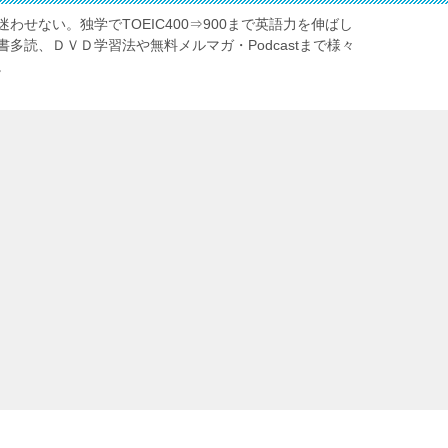
わせない。独学でTOEIC400⇒900まで英語力を伸ばし
多読、ＤＶＤ学習法や無料メルマガ・Podcastまで様々
。