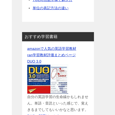
単位の表記方法の違い
おすすめ学習書籍
amazonで人気の英語学習教材
ran学習教材評価まとめページ
DUO 3.0
自分の英語学習の生命線かもしれませ
ん。単語・音読といった感じで、覚え
きるまでしてもいいかなと思います。