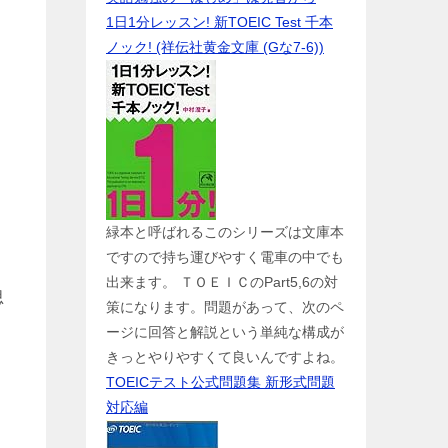
1日1分レッスン! 新TOEIC Test 千本
ノック! (祥伝社黄金文庫 (Gな7-6))
緑本と呼ばれるこのシリーズは文庫本
ですので持ち運びやすく電車の中でも
出来ます。 ＴＯＥＩＣのPart5,6の対
思
策になります。問題があって、次のペ
ージに回答と解説という単純な構成が
きっとやりやすくて良いんですよね。
TOEICテスト公式問題集 新形式問題
対応編