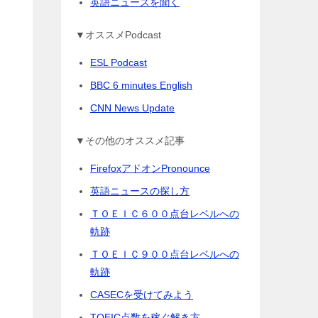
英語ニュースを聞く
▼オススメPodcast
ESL Podcast
BBC 6 minutes English
CNN News Update
▼その他のオススメ記事
FirefoxアドオンPronounce
英語ニュースの探し方
ＴＯＥＩＣ６００点台レベルへの
軌跡
ＴＯＥＩＣ９００点台レベルへの
軌跡
CASECを受けてみよう
TOEIC点数を稼ぐ解き方