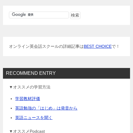
ビ
ゲ
ー
シ
ョ
オンライン英会話スクールの詳細記事は
BEST CHOICE
で！
ン
RECOMMEND ENTRY
▼オススメの学習方法
学習教材評価
英語勉強の「はじめ」は発音から
英語ニュースを聞く
▼オススメPodcast