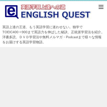
英語上達の王道、もう英語学習に迷わせない。独学で
TOEIC400⇒900まで英語力を伸ばした秘訣、正統派学習法を紹介。
洋書多読、ＤＶＤ学習法や無料メルマガ・Podcastまで様々な情報
をお届けする英語学習物語。