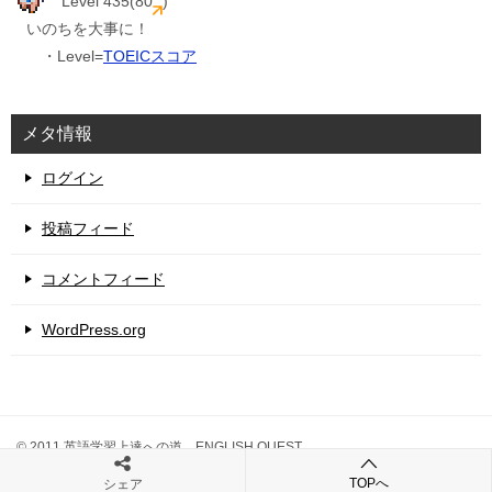
Level 435(80
)
いのちを大事に！
・Level=
TOEICスコア
メタ情報
ログイン
投稿フィード
コメントフィード
WordPress.org
© 2011 英語学習上達への道 ENGLISH QUEST
TOPへ
シェア