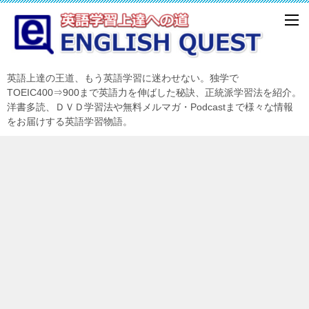
英語上達の王道、もう英語学習に迷わせない。独学で
TOEIC400⇒900まで英語力を伸ばした秘訣、正統派学習法を紹介。
洋書多読、ＤＶＤ学習法や無料メルマガ・Podcastまで様々な情報
をお届けする英語学習物語。