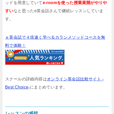
ッドを用意していて
e-roomを使った授業展開がやりや
すい
なと思ったe英会話さんで継続レッスンしていま
す。
ｅ英会話で４倍速く学べるカランメソッドコースを無
料で体験！
スクールの詳細内容は
オンライン英会話比較サイト -
Best Choice-
にまとめています。
レッスンの感想