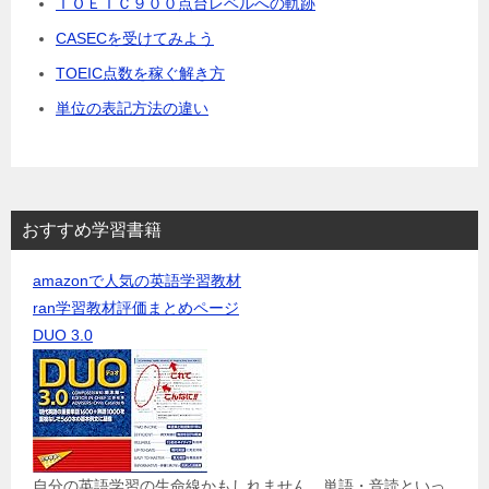
ＴＯＥＩＣ９００点台レベルへの軌跡
CASECを受けてみよう
TOEIC点数を稼ぐ解き方
単位の表記方法の違い
おすすめ学習書籍
amazonで人気の英語学習教材
ran学習教材評価まとめページ
DUO 3.0
自分の英語学習の生命線かもしれません。単語・音読といっ