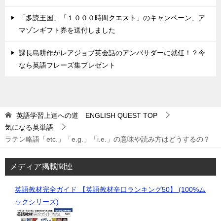
「多読王国」「１０００時間クエスト」のキャンペーン、ア
マゾンギフト券を送付しました
課長島耕作がレアジョブ英会話のアンバサダーに就任！？今
なら英語フレーズ集プレゼント
英語学習上達への道 ENGLISH QUEST
TOP
気になる英単語
ラテン略語「etc.」「e.g.」「i.e.」の意味や読み方はどうするの？
メディア掲載関連
英語教材完全ガイド 【英語教材辛口ランキング50】 (100%ム
ックシリーズ)