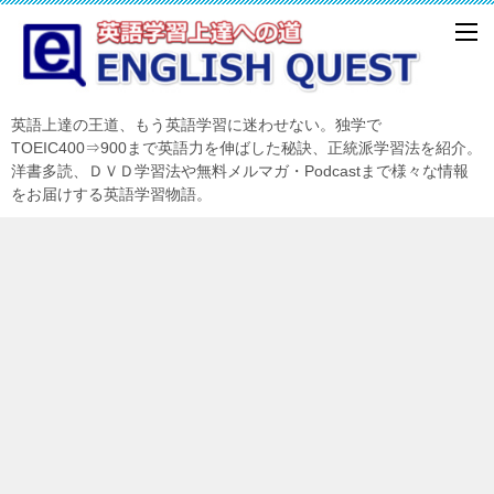
英語上達の王道、もう英語学習に迷わせない。独学で
TOEIC400⇒900まで英語力を伸ばした秘訣、正統派学習法を紹介。
洋書多読、ＤＶＤ学習法や無料メルマガ・Podcastまで様々な情報
をお届けする英語学習物語。