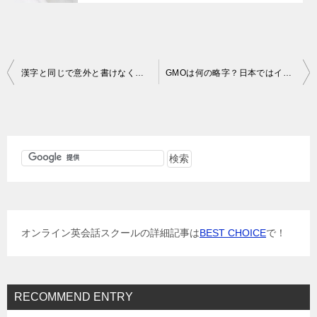
投
漢字と同じで意外と書けなくなっている英単語達
GMOは何の略字？日本ではインターネット関連会社だが・・・
稿
ナ
ビ
ゲ
ー
シ
ョ
オンライン英会話スクールの詳細記事は
BEST CHOICE
で！
ン
RECOMMEND ENTRY