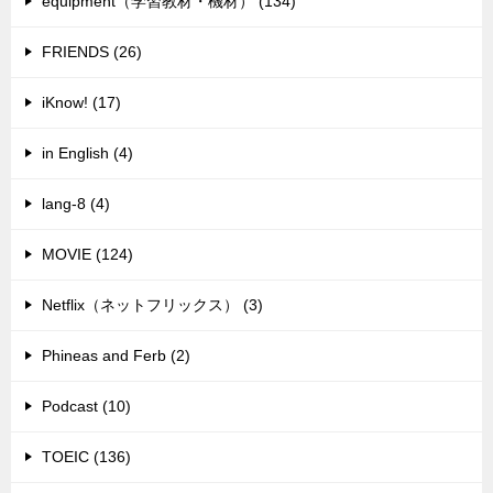
equipment（学習教材・機材） (134)
FRIENDS (26)
iKnow! (17)
in English (4)
lang-8 (4)
MOVIE (124)
Netflix（ネットフリックス） (3)
Phineas and Ferb (2)
Podcast (10)
TOEIC (136)