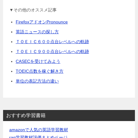
▼その他のオススメ記事
FirefoxアドオンPronounce
英語ニュースの探し方
ＴＯＥＩＣ６００点台レベルへの軌跡
ＴＯＥＩＣ９００点台レベルへの軌跡
CASECを受けてみよう
TOEIC点数を稼ぐ解き方
単位の表記方法の違い
おすすめ学習書籍
amazonで人気の英語学習教材
ran学習教材評価まとめページ