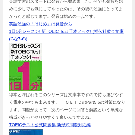
英語学習のスタートは発音から始めました。今でも発音を始
めに少しでも気にしてやったのは、その後の勉強にとってよ
かったと感じてます。発音は始めの一歩です。
英語勉強の「はじめ」は発音から
1日1分レッスン! 新TOEIC Test 千本ノック! (祥伝社黄金文庫
(Gな7-6))
緑本と呼ばれるこのシリーズは文庫本ですので持ち運びやす
く電車の中でも出来ます。 ＴＯＥＩＣのPart5,6の対策になり
ます。問題があって、次のページに回答と解説という単純な
構成がきっとやりやすくて良いんですよね。
TOEICテスト公式問題集 新形式問題対応編