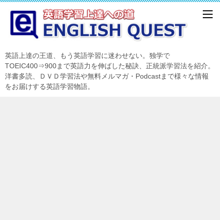
英語上達の王道、もう英語学習に迷わせない。独学で
TOEIC400⇒900まで英語力を伸ばした秘訣、正統派学習法を紹介。
洋書多読、ＤＶＤ学習法や無料メルマガ・Podcastまで様々な情報
をお届けする英語学習物語。