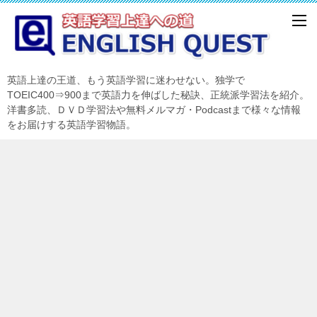
英語上達の王道、もう英語学習に迷わせない。独学で
TOEIC400⇒900まで英語力を伸ばした秘訣、正統派学習法を紹介。
洋書多読、ＤＶＤ学習法や無料メルマガ・Podcastまで様々な情報
をお届けする英語学習物語。