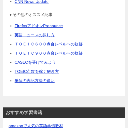
CNN News Update
▼その他のオススメ記事
FirefoxアドオンPronounce
英語ニュースの探し方
ＴＯＥＩＣ６００点台レベルへの軌跡
ＴＯＥＩＣ９００点台レベルへの軌跡
CASECを受けてみよう
TOEIC点数を稼ぐ解き方
単位の表記方法の違い
おすすめ学習書籍
amazonで人気の英語学習教材