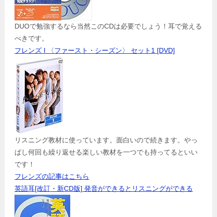
DUOで勉強するなら当然このCDは必要でしょう！耳で覚える
べきです。
フレンズ I 〈ファースト・シーズン〉 セット1 [DVD]
リスニング教材に使っています。面白いので続きます。やっ
ぱし何回も繰り返せる楽しい教材を一つでも持ってるといい
です！
フレンズの記事はこちら
英語耳[改訂・新CD版] 発音ができるとリスニングができる