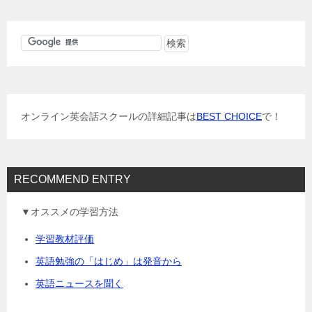
ナ
ビ
ゲ
ー
シ
ョ
オンライン英会話スクールの詳細記事は
BEST CHOICE
で！
ン
RECOMMEND ENTRY
▼オススメの学習方法
学習教材評価
英語勉強の「はじめ」は発音から
英語ニュースを聞く