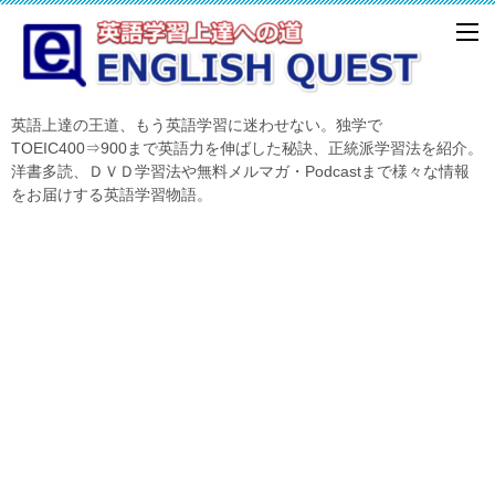
英語上達の王道、もう英語学習に迷わせない。独学で
TOEIC400⇒900まで英語力を伸ばした秘訣、正統派学習法を紹介。
洋書多読、ＤＶＤ学習法や無料メルマガ・Podcastまで様々な情報
をお届けする英語学習物語。