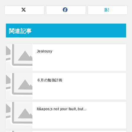
関連記事
Jealousy
６月の勉強計画
It&apos;s not your fault, but...