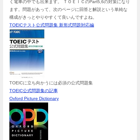
く電車の中でも出来ます。 ＴＯＥＩＣのPart5,6の対策になり
ます。問題があって、次のページに回答と解説という単純な
構成がきっとやりやすくて良いんですよね。
TOEICテスト公式問題集 新形式問題対応編
TOEICに立ち向かうには必須の公式問題集
TOEIC公式問題集の記事
Oxford Picture Dictionary