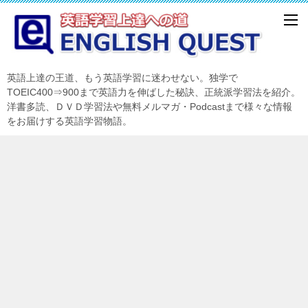
英語上達の王道、もう英語学習に迷わせない。独学で
TOEIC400⇒900まで英語力を伸ばした秘訣、正統派学習法を紹介。
洋書多読、ＤＶＤ学習法や無料メルマガ・Podcastまで様々な情報
をお届けする英語学習物語。