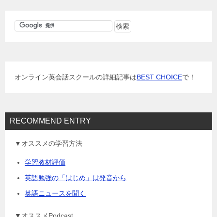
ビ
ゲ
ー
シ
ョ
オンライン英会話スクールの詳細記事は
BEST CHOICE
で！
ン
RECOMMEND ENTRY
▼オススメの学習方法
学習教材評価
英語勉強の「はじめ」は発音から
英語ニュースを聞く
▼オススメPodcast