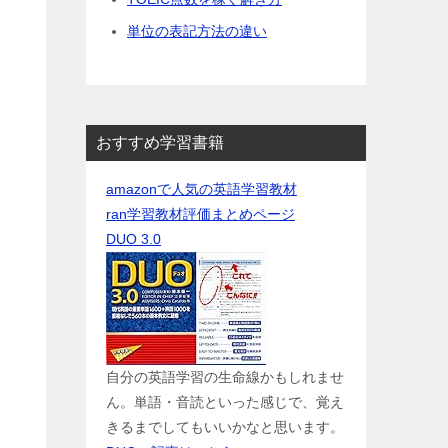
単位の表記方法の違い
おすすめ学習書籍
amazonで人気の英語学習教材
ran学習教材評価まとめページ
DUO 3.0
自分の英語学習の生命線かもしれませ
ん。単語・音読といった感じで、覚え
きるまでしてもいいかなと思います。