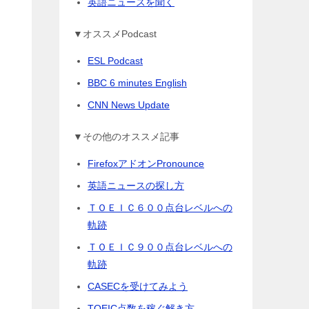
英語ニュースを聞く
▼オススメPodcast
ESL Podcast
BBC 6 minutes English
CNN News Update
▼その他のオススメ記事
FirefoxアドオンPronounce
英語ニュースの探し方
ＴＯＥＩＣ６００点台レベルへの
軌跡
ＴＯＥＩＣ９００点台レベルへの
軌跡
CASECを受けてみよう
TOEIC点数を稼ぐ解き方