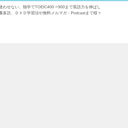
わせない。独学でTOEIC400⇒900まで英語力を伸ばし
多読、ＤＶＤ学習法や無料メルマガ・Podcastまで様々
。