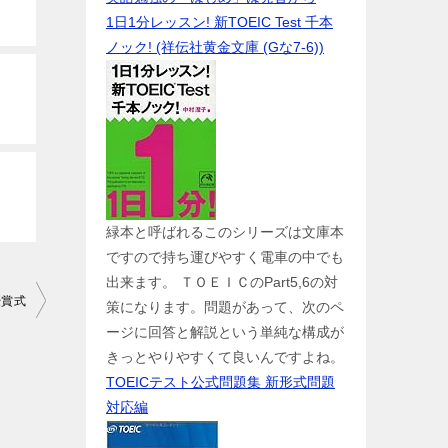
1日1分レッスン! 新TOEIC Test 千本
ノック! (祥伝社黄金文庫 (Gな7-6))
緑本と呼ばれるこのシリーズは文庫本
ですので持ち運びやすく電車の中でも
出来ます。 ＴＯＥＩＣのPart5,6の対
授賞式
策になります。問題があって、次のペ
ージに回答と解説という単純な構成が
きっとやりやすくて良いんですよね。
TOEICテスト公式問題集 新形式問題
対応編