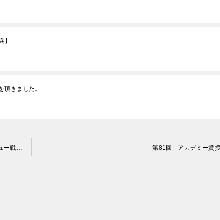
浜】
を頂きました。
「注目！」ノーザントラスト・オープン 石川遼 米ツアーデビュー戦の目標は予選突破
第81回 アカデミー賞