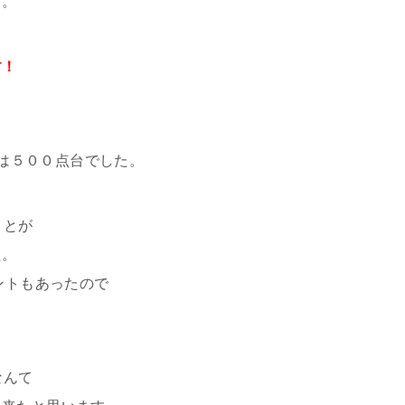
す。
す！
数は５００点台でした。
ことが
た。
ントもあったので
なんて