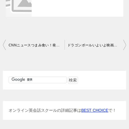
投
CNNニュースつまみ食い！発行数100部突破！
ドラゴンボールいよいよ映画公開
稿
ナ
ビ
ゲ
ー
シ
ョ
オンライン英会話スクールの詳細記事は
BEST CHOICE
で！
ン