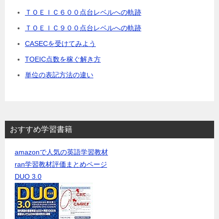
ＴＯＥＩＣ６００点台レベルへの軌跡
ＴＯＥＩＣ９００点台レベルへの軌跡
CASECを受けてみよう
TOEIC点数を稼ぐ解き方
単位の表記方法の違い
おすすめ学習書籍
amazonで人気の英語学習教材
ran学習教材評価まとめページ
DUO 3.0