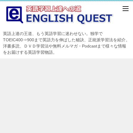
英語上達の王道、もう英語学習に迷わせない。独学で
TOEIC400⇒900まで英語力を伸ばした秘訣、正統派学習法を紹介。
洋書多読、ＤＶＤ学習法や無料メルマガ・Podcastまで様々な情報
をお届けする英語学習物語。