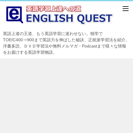
英語上達の王道、もう英語学習に迷わせない。独学で
TOEIC400⇒900まで英語力を伸ばした秘訣、正統派学習法を紹介。
洋書多読、ＤＶＤ学習法や無料メルマガ・Podcastまで様々な情報
をお届けする英語学習物語。