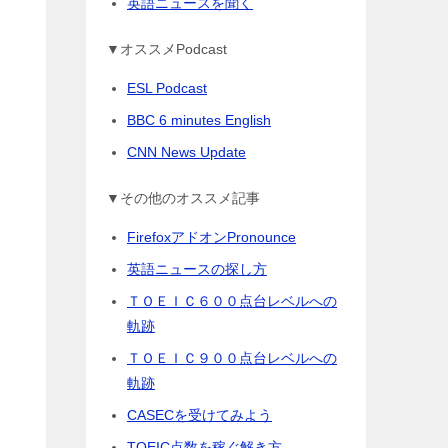
英語ニュースを聞く
▼オススメPodcast
ESL Podcast
BBC 6 minutes English
CNN News Update
▼その他のオススメ記事
FirefoxアドオンPronounce
英語ニュースの探し方
ＴＯＥＩＣ６００点台レベルへの
軌跡
ＴＯＥＩＣ９００点台レベルへの
軌跡
CASECを受けてみよう
TOEIC点数を稼ぐ解き方