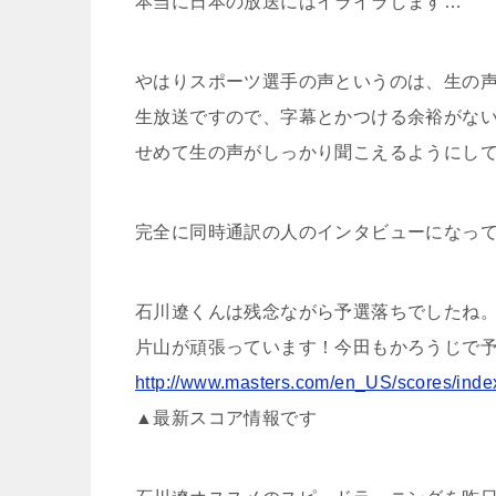
本当に日本の放送にはイライラします…
やはりスポーツ選手の声というのは、生の
生放送ですので、字幕とかつける余裕がな
せめて生の声がしっかり聞こえるようにし
完全に同時通訳の人のインタビューになっ
石川遼くんは残念ながら予選落ちでしたね
片山が頑張っています！今田もかろうじで
http://www.masters.com/en_US/scores/inde
▲最新スコア情報です