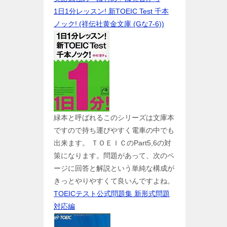
1日1分レッスン! 新TOEIC Test 千本
ノック! (祥伝社黄金文庫 (Gな7-6))
緑本と呼ばれるこのシリーズは文庫本
ですので持ち運びやすく電車の中でも
出来ます。 ＴＯＥＩＣのPart5,6の対
策になります。問題があって、次のペ
ージに回答と解説という単純な構成が
きっとやりやすくて良いんですよね。
TOEICテスト公式問題集 新形式問題
対応編