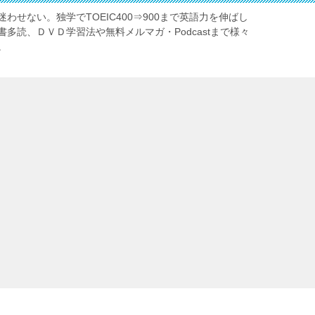
わせない。独学でTOEIC400⇒900まで英語力を伸ばし
多読、ＤＶＤ学習法や無料メルマガ・Podcastまで様々
。