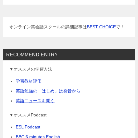
ー
シ
ョ
オンライン英会話スクールの詳細記事は
BEST CHOICE
で！
ン
RECOMMEND ENTRY
▼オススメの学習方法
学習教材評価
英語勉強の「はじめ」は発音から
英語ニュースを聞く
▼オススメPodcast
ESL Podcast
BBC 6 minutes English