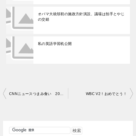
オバマ大統領初の施政方針演説、議場は拍手とやじ
の交錯
私の英語学習机公開
投
CNNニュースつまみ食い 200部突破！
WBC V2！おめでとう！
稿
ナ
ビ
ゲ