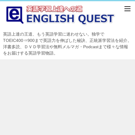
英語上達の王道、もう英語学習に迷わせない。独学で
TOEIC400⇒900まで英語力を伸ばした秘訣、正統派学習法を紹介。
洋書多読、ＤＶＤ学習法や無料メルマガ・Podcastまで様々な情報
をお届けする英語学習物語。