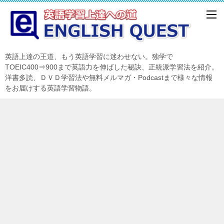
英語上達の王道、もう英語学習に迷わせない。独学で
TOEIC400⇒900まで英語力を伸ばした秘訣、正統派学習法を紹介。
洋書多読、ＤＶＤ学習法や無料メルマガ・Podcastまで様々な情報
をお届けする英語学習物語。