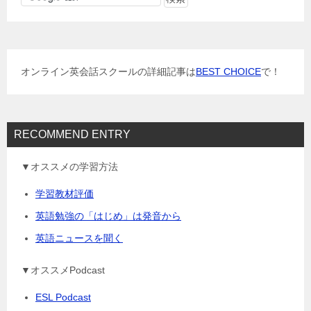
ゲ
ー
シ
ョ
オンライン英会話スクールの詳細記事は
BEST CHOICE
で！
ン
RECOMMEND ENTRY
▼オススメの学習方法
学習教材評価
英語勉強の「はじめ」は発音から
英語ニュースを聞く
▼オススメPodcast
ESL Podcast