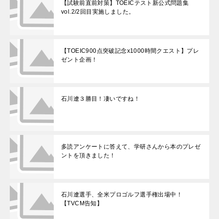
【試験前直前対策】TOEICテスト新公式問題集
vol.2/2回目実施しました。
【TOEIC900点突破記念x1000時間クエスト】プレ
ゼント企画！
石川遼３勝目！凄いですね！
多読アンケートに答えて、学研さんから本のプレゼ
ントを頂きました！
石川遼選手、全米プロゴルフ選手権出場中！
【TVCM告知】