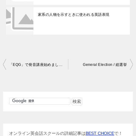
家系の人物を示すときに使われる英語表現
投
「EQG」で発音講座始めました。
General Election / 総選挙
稿
ナ
ビ
ゲ
ー
シ
ョ
オンライン英会話スクールの詳細記事は
BEST CHOICE
で！