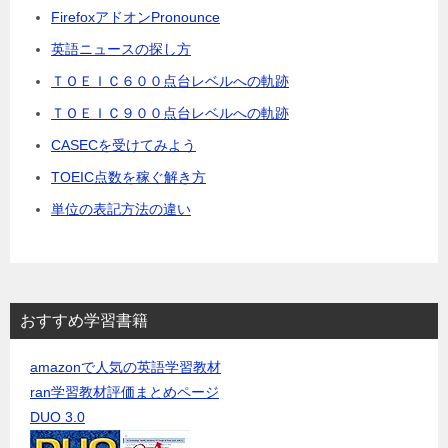
FirefoxアドオンPronounce
英語ニュースの探し方
ＴＯＥＩＣ６００点台レベルへの軌跡
ＴＯＥＩＣ９００点台レベルへの軌跡
CASECを受けてみよう
TOEIC点数を稼ぐ解き方
単位の表記方法の違い
おすすめ学習書籍
amazonで人気の英語学習教材
ran学習教材評価まとめページ
DUO 3.0