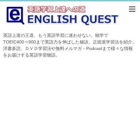
英語上達の王道、もう英語学習に迷わせない。独学で
TOEIC400⇒900まで英語力を伸ばした秘訣、正統派学習法を紹介。
洋書多読、ＤＶＤ学習法や無料メルマガ・Podcastまで様々な情報
をお届けする英語学習物語。