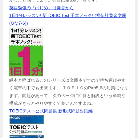
かったと感じてます。発音は始めの一歩です。
英語勉強の「はじめ」は発音から
1日1分レッスン! 新TOEIC Test 千本ノック! (祥伝社黄金文庫
(Gな7-6))
緑本と呼ばれるこのシリーズは文庫本ですので持ち運びやす
く電車の中でも出来ます。 ＴＯＥＩＣのPart5,6の対策になり
ます。問題があって、次のページに回答と解説という単純な
構成がきっとやりやすくて良いんですよね。
TOEICテスト公式問題集 新形式問題対応編