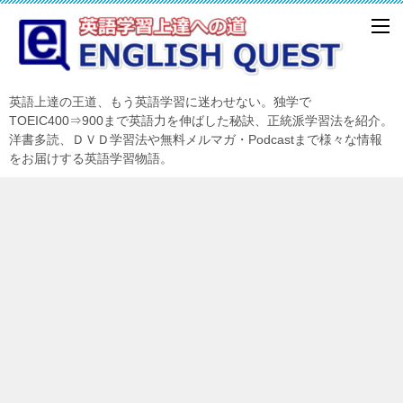
英語上達の王道、もう英語学習に迷わせない。独学で
TOEIC400⇒900まで英語力を伸ばした秘訣、正統派学習法を紹介。
洋書多読、ＤＶＤ学習法や無料メルマガ・Podcastまで様々な情報
をお届けする英語学習物語。