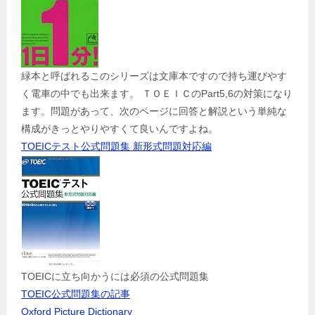
緑本と呼ばれるこのシリーズは文庫本ですので持ち運びやす
く電車の中でも出来ます。 ＴＯＥＩＣのPart5,6の対策になり
ます。問題があって、次のページに回答と解説という単純な
構成がきっとやりやすくて良いんですよね。
TOEICテスト公式問題集 新形式問題対応編
TOEICに立ち向かうには必須の公式問題集
TOEIC公式問題集の記事
Oxford Picture Dictionary