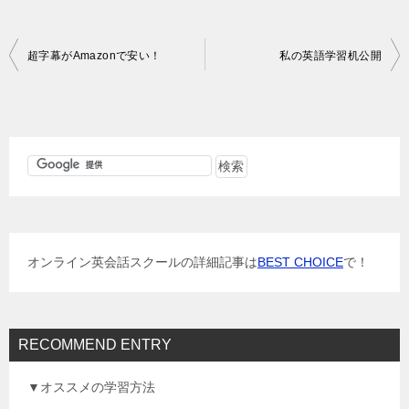
投
超字幕がAmazonで安い！
私の英語学習机公開
稿
ナ
ビ
ゲ
ー
シ
ョ
オンライン英会話スクールの詳細記事は
BEST CHOICE
で！
ン
RECOMMEND ENTRY
▼オススメの学習方法