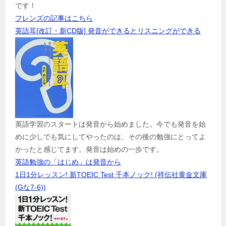
です！
フレンズの記事はこちら
英語耳[改訂・新CD版] 発音ができるとリスニングができる
英語学習のスタートは発音から始めました。今でも発音を始
めに少しでも気にしてやったのは、その後の勉強にとってよ
かったと感じてます。発音は始めの一歩です。
英語勉強の「はじめ」は発音から
1日1分レッスン! 新TOEIC Test 千本ノック! (祥伝社黄金文庫
(Gな7-6))