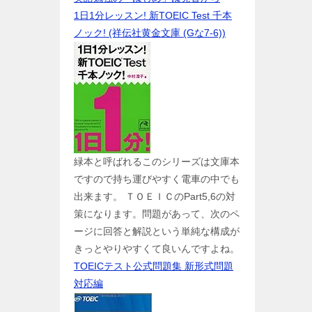
1日1分レッスン! 新TOEIC Test 千本
ノック! (祥伝社黄金文庫 (Gな7-6))
緑本と呼ばれるこのシリーズは文庫本
ですので持ち運びやすく電車の中でも
出来ます。 ＴＯＥＩＣのPart5,6の対
策になります。問題があって、次のペ
ージに回答と解説という単純な構成が
きっとやりやすくて良いんですよね。
TOEICテスト公式問題集 新形式問題
対応編