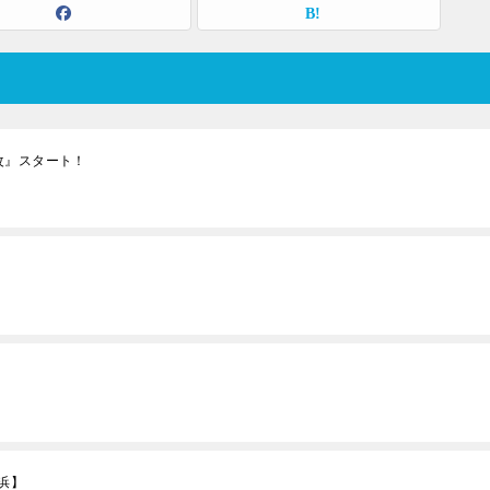
改』スタート！
浜】