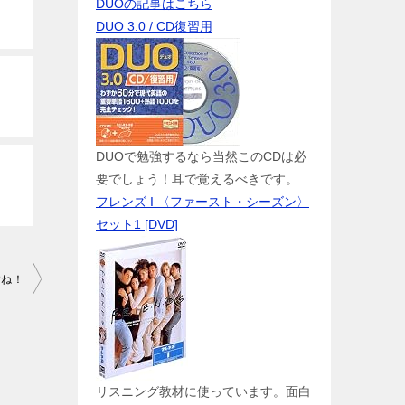
DUOの記事はこちら
DUO 3.0 / CD復習用
DUOで勉強するなら当然このCDは必
要でしょう！耳で覚えるべきです。
フレンズ I 〈ファースト・シーズン〉
セット1 [DVD]
すね！
リスニング教材に使っています。面白