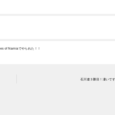
s of Narniaでやられた！！
石川遼３勝目！凄いで