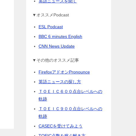
英語ニュースを聞く
▼オススメPodcast
ESL Podcast
BBC 6 minutes English
CNN News Update
▼その他のオススメ記事
FirefoxアドオンPronounce
英語ニュースの探し方
ＴＯＥＩＣ６００点台レベルへの
軌跡
ＴＯＥＩＣ９００点台レベルへの
軌跡
CASECを受けてみよう
TOEIC点数を稼ぐ解き方