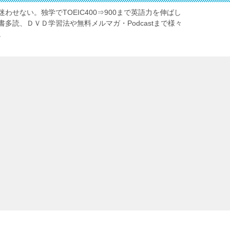
わせない。独学でTOEIC400⇒900まで英語力を伸ばし
多読、ＤＶＤ学習法や無料メルマガ・Podcastまで様々
。