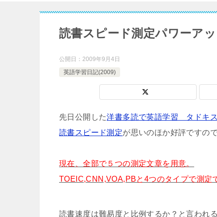
読書スピード測定パワーアッ
公開日：
2009年9月4日
英語学習日記(2009)
先日公開した
洋書多読で英語学習 タドキ
読書スピード測定
が思いのほか好評ですの
現在、全部で５つの測定文章を用意。
TOEIC,CNN,VOA,PBと4つのタイプで
読書速度は難易度と比例するか？と言われ