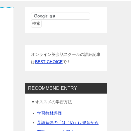
オンライン英会話スクールの詳細記事
は
BEST CHOICE
で！
RECOMMEND ENTRY
▼オススメの学習方法
学習教材評価
英語勉強の「はじめ」は発音から