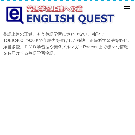
英語上達の王道、もう英語学習に迷わせない。独学で
TOEIC400⇒900まで英語力を伸ばした秘訣、正統派学習法を紹介。
洋書多読、ＤＶＤ学習法や無料メルマガ・Podcastまで様々な情報
をお届けする英語学習物語。