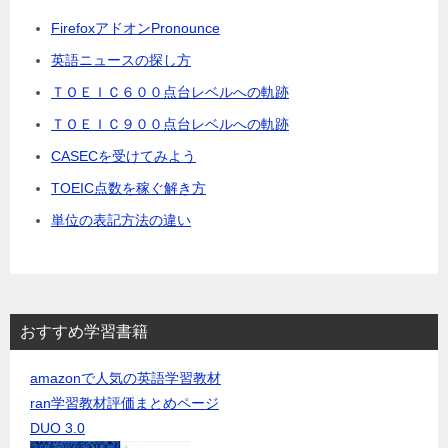
FirefoxアドオンPronounce
英語ニュースの探し方
ＴＯＥＩＣ６００点台レベルへの軌跡
ＴＯＥＩＣ９００点台レベルへの軌跡
CASECを受けてみよう
TOEIC点数を稼ぐ解き方
単位の表記方法の違い
おすすめ学習書籍
amazonで人気の英語学習教材
ran学習教材評価まとめページ
DUO 3.0