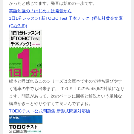
かったと感じてます。発音は始めの一歩です。
英語勉強の「はじめ」は発音から
1日1分レッスン! 新TOEIC Test 千本ノック! (祥伝社黄金文庫
(Gな7-6))
緑本と呼ばれるこのシリーズは文庫本ですので持ち運びやす
く電車の中でも出来ます。 ＴＯＥＩＣのPart5,6の対策になり
ます。問題があって、次のページに回答と解説という単純な
構成がきっとやりやすくて良いんですよね。
TOEICテスト公式問題集 新形式問題対応編