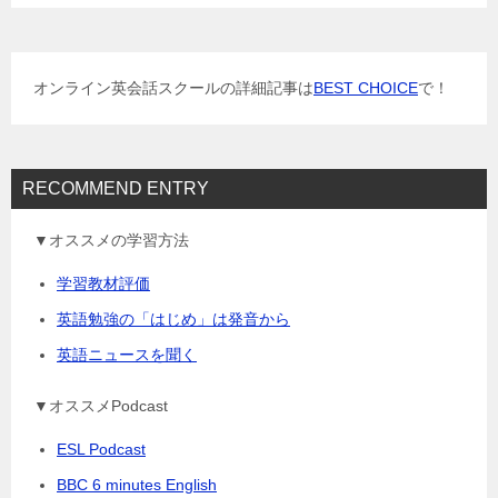
ー
シ
ョ
オンライン英会話スクールの詳細記事は
BEST CHOICE
で！
ン
RECOMMEND ENTRY
▼オススメの学習方法
学習教材評価
英語勉強の「はじめ」は発音から
英語ニュースを聞く
▼オススメPodcast
ESL Podcast
BBC 6 minutes English