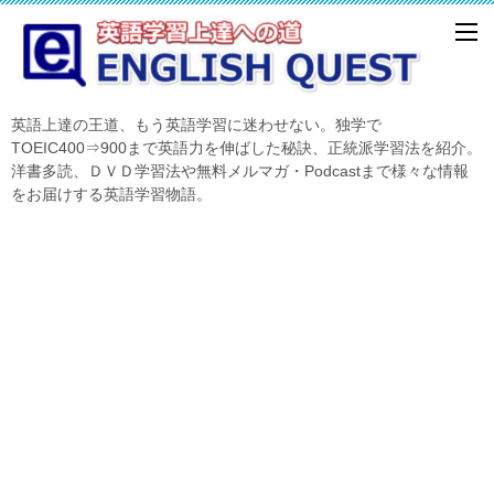
英語上達の王道、もう英語学習に迷わせない。独学で
TOEIC400⇒900まで英語力を伸ばした秘訣、正統派学習法を紹介。
洋書多読、ＤＶＤ学習法や無料メルマガ・Podcastまで様々な情報
をお届けする英語学習物語。