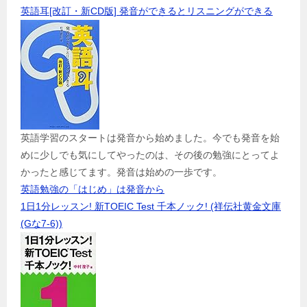
英語耳[改訂・新CD版] 発音ができるとリスニングができる
英語学習のスタートは発音から始めました。今でも発音を始
めに少しでも気にしてやったのは、その後の勉強にとってよ
かったと感じてます。発音は始めの一歩です。
英語勉強の「はじめ」は発音から
1日1分レッスン! 新TOEIC Test 千本ノック! (祥伝社黄金文庫
(Gな7-6))