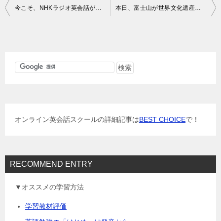
投
今こそ、NHKラジオ英会話がいいのかも知れない
本日、富士山が世界文化遺産に登録
稿
ナ
ビ
ゲ
ー
シ
ョ
オンライン英会話スクールの詳細記事は
BEST CHOICE
で！
ン
RECOMMEND ENTRY
▼オススメの学習方法
学習教材評価