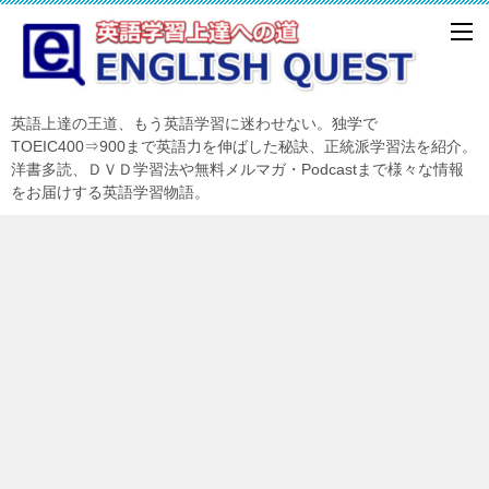
英語上達の王道、もう英語学習に迷わせない。独学で
TOEIC400⇒900まで英語力を伸ばした秘訣、正統派学習法を紹介。
洋書多読、ＤＶＤ学習法や無料メルマガ・Podcastまで様々な情報
をお届けする英語学習物語。