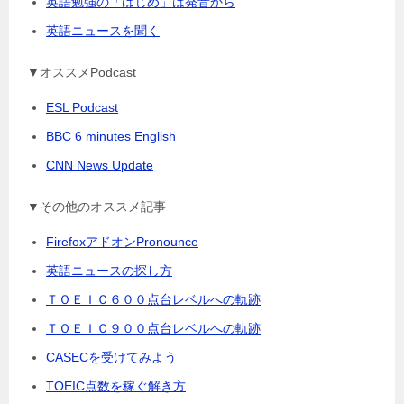
英語勉強の「はじめ」は発音から
英語ニュースを聞く
▼オススメPodcast
ESL Podcast
BBC 6 minutes English
CNN News Update
▼その他のオススメ記事
FirefoxアドオンPronounce
英語ニュースの探し方
ＴＯＥＩＣ６００点台レベルへの軌跡
ＴＯＥＩＣ９００点台レベルへの軌跡
CASECを受けてみよう
TOEIC点数を稼ぐ解き方