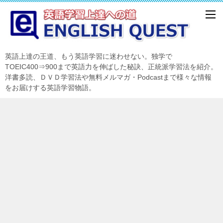
英語上達の王道、もう英語学習に迷わせない。独学で
TOEIC400⇒900まで英語力を伸ばした秘訣、正統派学習法を紹介。
洋書多読、ＤＶＤ学習法や無料メルマガ・Podcastまで様々な情報
をお届けする英語学習物語。