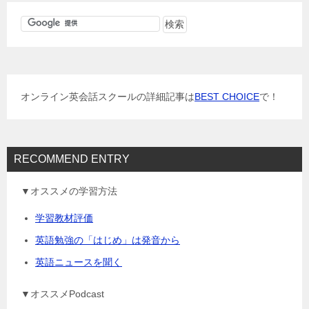
ビ
ゲ
ー
シ
ョ
オンライン英会話スクールの詳細記事は
BEST CHOICE
で！
ン
RECOMMEND ENTRY
▼オススメの学習方法
学習教材評価
英語勉強の「はじめ」は発音から
英語ニュースを聞く
▼オススメPodcast