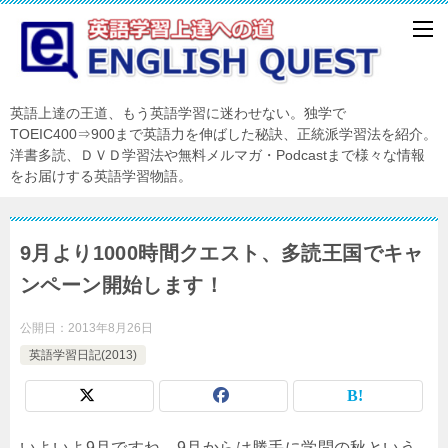
英語上達の王道、もう英語学習に迷わせない。独学で
TOEIC400⇒900まで英語力を伸ばした秘訣、正統派学習法を紹介。
洋書多読、ＤＶＤ学習法や無料メルマガ・Podcastまで様々な情報
をお届けする英語学習物語。
9月より1000時間クエスト、多読王国でキャ
ンペーン開始します！
公開日：
2013年8月26日
英語学習日記(2013)
いよいよ9月ですね。9月からは勝手に学問の秋という