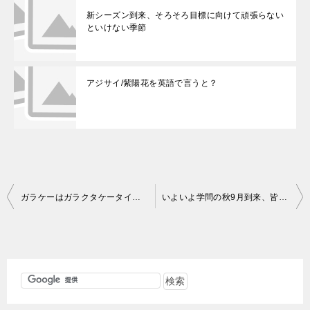
新シーズン到来、そろそろ目標に向けて頑張らない
といけない季節
アジサイ/紫陽花を英語で言うと？
投
ガラケーはガラクタケータイ、ハンヘルは犯罪ヘルメットだと思っていた私
いよいよ学問の秋9月到来、皆を後押しできるよう1000時間クエストと多読王国でキャンペーン開始！
稿
ナ
ビ
ゲ
ー