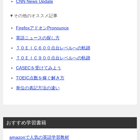
CNN News Update
▼その他のオススメ記事
FirefoxアドオンPronounce
英語ニュースの探し方
ＴＯＥＩＣ６００点台レベルへの軌跡
ＴＯＥＩＣ９００点台レベルへの軌跡
CASECを受けてみよう
TOEIC点数を稼ぐ解き方
単位の表記方法の違い
おすすめ学習書籍
amazonで人気の英語学習教材