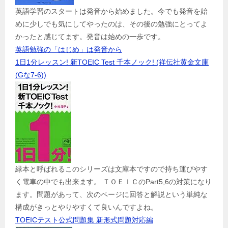
英語学習のスタートは発音から始めました。今でも発音を始
めに少しでも気にしてやったのは、その後の勉強にとってよ
かったと感じてます。発音は始めの一歩です。
英語勉強の「はじめ」は発音から
1日1分レッスン! 新TOEIC Test 千本ノック! (祥伝社黄金文庫
(Gな7-6))
緑本と呼ばれるこのシリーズは文庫本ですので持ち運びやす
く電車の中でも出来ます。 ＴＯＥＩＣのPart5,6の対策になり
ます。問題があって、次のページに回答と解説という単純な
構成がきっとやりやすくて良いんですよね。
TOEICテスト公式問題集 新形式問題対応編