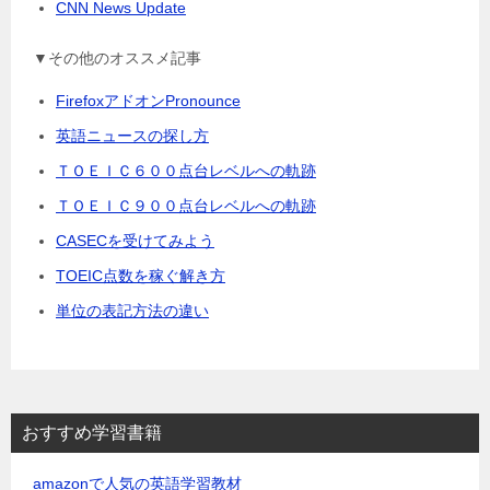
CNN News Update
▼その他のオススメ記事
FirefoxアドオンPronounce
英語ニュースの探し方
ＴＯＥＩＣ６００点台レベルへの軌跡
ＴＯＥＩＣ９００点台レベルへの軌跡
CASECを受けてみよう
TOEIC点数を稼ぐ解き方
単位の表記方法の違い
おすすめ学習書籍
amazonで人気の英語学習教材