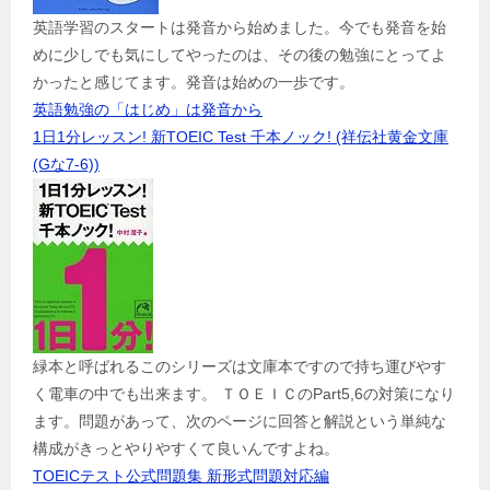
英語学習のスタートは発音から始めました。今でも発音を始
めに少しでも気にしてやったのは、その後の勉強にとってよ
かったと感じてます。発音は始めの一歩です。
英語勉強の「はじめ」は発音から
1日1分レッスン! 新TOEIC Test 千本ノック! (祥伝社黄金文庫
(Gな7-6))
緑本と呼ばれるこのシリーズは文庫本ですので持ち運びやす
く電車の中でも出来ます。 ＴＯＥＩＣのPart5,6の対策になり
ます。問題があって、次のページに回答と解説という単純な
構成がきっとやりやすくて良いんですよね。
TOEICテスト公式問題集 新形式問題対応編