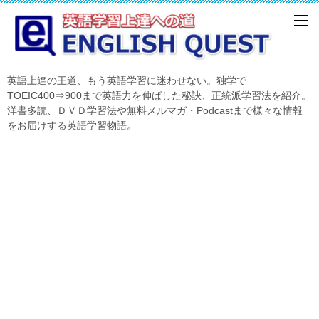
英語上達の王道、もう英語学習に迷わせない。独学で
TOEIC400⇒900まで英語力を伸ばした秘訣、正統派学習法を紹介。
洋書多読、ＤＶＤ学習法や無料メルマガ・Podcastまで様々な情報
をお届けする英語学習物語。