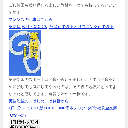
ぱし何回も繰り返せる楽しい教材を一つでも持ってるといい
です！
フレンズの記事はこちら
英語耳[改訂・新CD版] 発音ができるとリスニングができる
英語学習のスタートは発音から始めました。今でも発音を始
めに少しでも気にしてやったのは、その後の勉強にとってよ
かったと感じてます。発音は始めの一歩です。
英語勉強の「はじめ」は発音から
1日1分レッスン! 新TOEIC Test 千本ノック! (祥伝社黄金文庫
(Gな7-6))