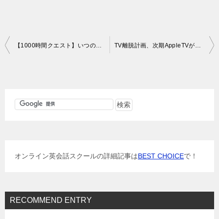
投
【1000時間クエスト】いつの間にか2000時間を超えていた…
TV離脱計画、次期AppleTVが待ち遠しい
稿
ナ
ビ
ゲ
ー
シ
ョ
オンライン英会話スクールの詳細記事は
BEST CHOICE
で！
ン
RECOMMEND ENTRY