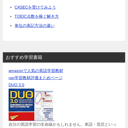
CASECを受けてみよう
TOEIC点数を稼ぐ解き方
単位の表記方法の違い
おすすめ学習書籍
amazonで人気の英語学習教材
ran学習教材評価まとめページ
DUO 3.0
自分の英語学習の生命線かもしれません。単語・音読といっ