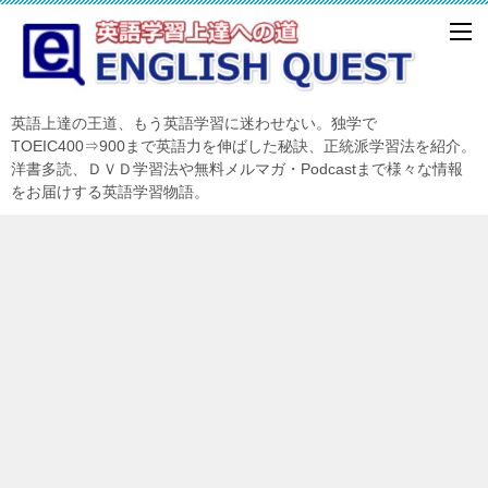
英語上達の王道、もう英語学習に迷わせない。独学で
TOEIC400⇒900まで英語力を伸ばした秘訣、正統派学習法を紹介。
洋書多読、ＤＶＤ学習法や無料メルマガ・Podcastまで様々な情報
をお届けする英語学習物語。