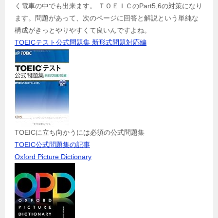
く電車の中でも出来ます。 ＴＯＥＩＣのPart5,6の対策になり
ます。問題があって、次のページに回答と解説という単純な
構成がきっとやりやすくて良いんですよね。
TOEICテスト公式問題集 新形式問題対応編
TOEICに立ち向かうには必須の公式問題集
TOEIC公式問題集の記事
Oxford Picture Dictionary