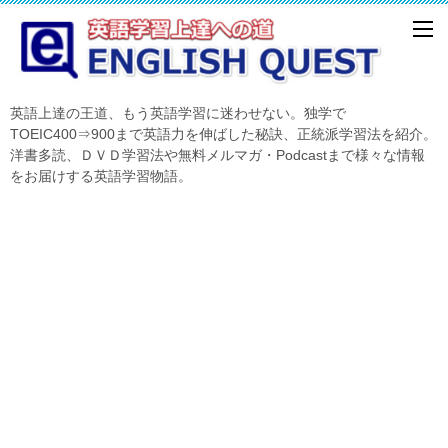
英語上達の王道、もう英語学習に迷わせない。独学で
TOEIC400⇒900まで英語力を伸ばした秘訣、正統派学習法を紹介。
洋書多読、ＤＶＤ学習法や無料メルマガ・Podcastまで様々な情報
をお届けする英語学習物語。