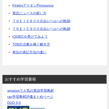
FirefoxアドオンPronounce
英語ニュースの探し方
ＴＯＥＩＣ６００点台レベルへの軌跡
ＴＯＥＩＣ９００点台レベルへの軌跡
CASECを受けてみよう
TOEIC点数を稼ぐ解き方
単位の表記方法の違い
おすすめ学習書籍
amazonで人気の英語学習教材
ran学習教材評価まとめページ
DUO 3.0