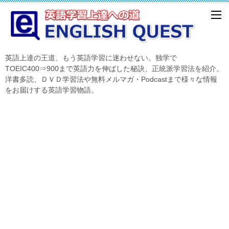
英語上達の王道、もう英語学習に迷わせない。独学で
TOEIC400⇒900まで英語力を伸ばした秘訣、正統派学習法を紹介。
洋書多読、ＤＶＤ学習法や無料メルマガ・Podcastまで様々な情報
をお届けする英語学習物語。