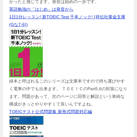
かったと感じてます。発音は始めの一歩です。
英語勉強の「はじめ」は発音から
1日1分レッスン! 新TOEIC Test 千本ノック! (祥伝社黄金文庫
(Gな7-6))
緑本と呼ばれるこのシリーズは文庫本ですので持ち運びやす
く電車の中でも出来ます。 ＴＯＥＩＣのPart5,6の対策になり
ます。問題があって、次のページに回答と解説という単純な
構成がきっとやりやすくて良いんですよね。
TOEICテスト公式問題集 新形式問題対応編