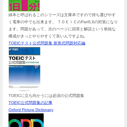
緑本と呼ばれるこのシリーズは文庫本ですので持ち運びやす
く電車の中でも出来ます。 ＴＯＥＩＣのPart5,6の対策になり
ます。問題があって、次のページに回答と解説という単純な
構成がきっとやりやすくて良いんですよね。
TOEICテスト公式問題集 新形式問題対応編
TOEICに立ち向かうには必須の公式問題集
TOEIC公式問題集の記事
Oxford Picture Dictionary