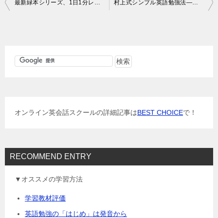
投
最新緑本シリーズ、1日1分レッスン! 新TOEIC Test 千本ノック!の感想
村上式シンプル英語勉強法―使える英語を、本気で身につける
稿
ナ
ビ
ゲ
ー
シ
ョ
オンライン英会話スクールの詳細記事は
BEST CHOICE
で！
ン
RECOMMEND ENTRY
▼オススメの学習方法
学習教材評価
英語勉強の「はじめ」は発音から