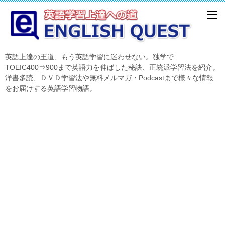
英語上達の王道、もう英語学習に迷わせない。独学で
TOEIC400⇒900まで英語力を伸ばした秘訣、正統派学習法を紹介。
洋書多読、ＤＶＤ学習法や無料メルマガ・Podcastまで様々な情報
をお届けする英語学習物語。