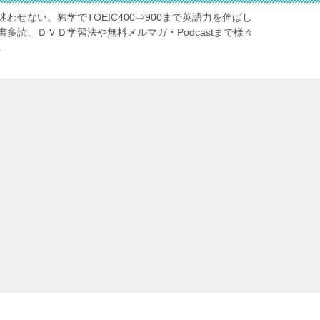
わせない。独学でTOEIC400⇒900まで英語力を伸ばし
多読、ＤＶＤ学習法や無料メルマガ・Podcastまで様々
。