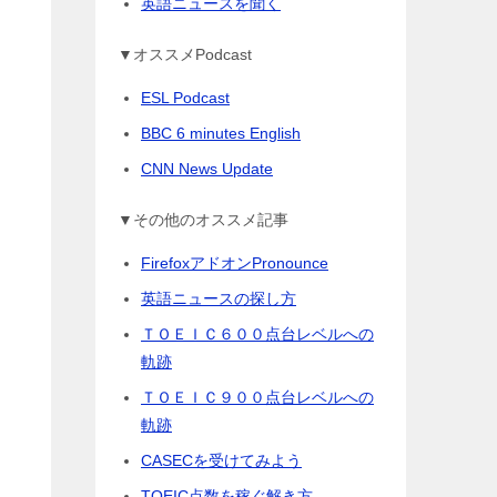
英語ニュースを聞く
▼オススメPodcast
ESL Podcast
BBC 6 minutes English
CNN News Update
▼その他のオススメ記事
FirefoxアドオンPronounce
英語ニュースの探し方
ＴＯＥＩＣ６００点台レベルへの
軌跡
ＴＯＥＩＣ９００点台レベルへの
軌跡
CASECを受けてみよう
TOEIC点数を稼ぐ解き方
あ