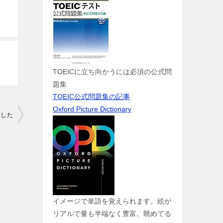
TOEICに立ち向かうには必須の公式問
題集
TOEIC公式問題集の記事
Oxford Picture Dictionary
ました
イメージで単語を覚えられます。絵が
リアルで量も半端なく豊富。眺めてる