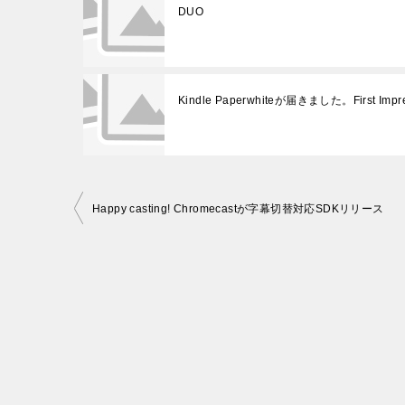
DUO
Kindle Paperwhiteが届きました。First Impre
投
Happy casting! Chromecastが字幕切替対応SDKリリース
稿
ナ
ビ
ゲ
ー
シ