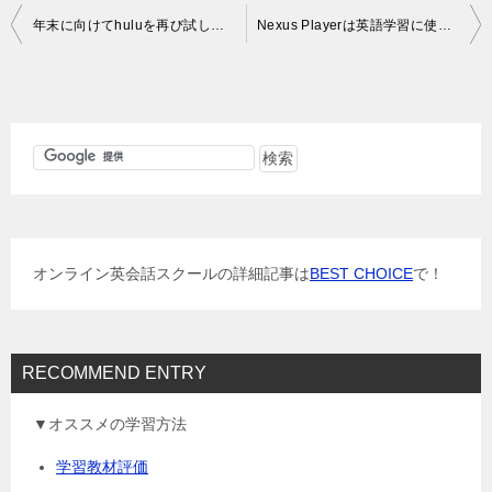
投
年末に向けてhuluを再び試してます
Nexus Playerは英語学習に使えるのか？
稿
ナ
ビ
ゲ
ー
シ
ョ
オンライン英会話スクールの詳細記事は
BEST CHOICE
で！
ン
RECOMMEND ENTRY
▼オススメの学習方法
学習教材評価