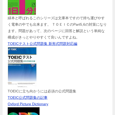
緑本と呼ばれるこのシリーズは文庫本ですので持ち運びやす
く電車の中でも出来ます。 ＴＯＥＩＣのPart5,6の対策になり
ます。問題があって、次のページに回答と解説という単純な
構成がきっとやりやすくて良いんですよね。
TOEICテスト公式問題集 新形式問題対応編
TOEICに立ち向かうには必須の公式問題集
TOEIC公式問題集の記事
Oxford Picture Dictionary