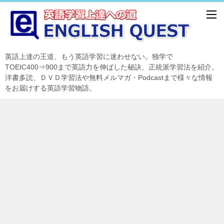
英語上達の王道、もう英語学習に迷わせない。独学で
TOEIC400⇒900まで英語力を伸ばした秘訣、正統派学習法を紹介。
洋書多読、ＤＶＤ学習法や無料メルマガ・Podcastまで様々な情報
をお届けする英語学習物語。