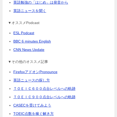
英語勉強の「はじめ」は発音から
英語ニュースを聞く
▼オススメPodcast
ESL Podcast
BBC 6 minutes English
CNN News Update
▼その他のオススメ記事
FirefoxアドオンPronounce
英語ニュースの探し方
ＴＯＥＩＣ６００点台レベルへの軌跡
ＴＯＥＩＣ９００点台レベルへの軌跡
CASECを受けてみよう
TOEIC点数を稼ぐ解き方