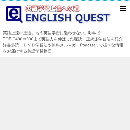
英語上達の王道、もう英語学習に迷わせない。独学で
TOEIC400⇒900まで英語力を伸ばした秘訣、正統派学習法を紹介。
洋書多読、ＤＶＤ学習法や無料メルマガ・Podcastまで様々な情報
をお届けする英語学習物語。