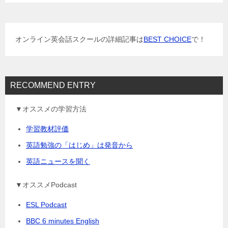
ー
シ
ョ
オンライン英会話スクールの詳細記事は
BEST CHOICE
で！
ン
RECOMMEND ENTRY
▼オススメの学習方法
学習教材評価
英語勉強の「はじめ」は発音から
英語ニュースを聞く
▼オススメPodcast
ESL Podcast
BBC 6 minutes English