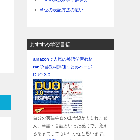
単位の表記方法の違い
おすすめ学習書籍
amazonで人気の英語学習教材
ran学習教材評価まとめページ
DUO 3.0
自分の英語学習の生命線かもしれませ
ん。単語・音読といった感じで、覚え
きるまでしてもいいかなと思います。