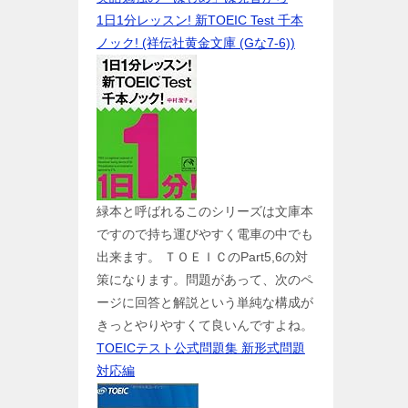
1日1分レッスン! 新TOEIC Test 千本
ノック! (祥伝社黄金文庫 (Gな7-6))
緑本と呼ばれるこのシリーズは文庫本
ですので持ち運びやすく電車の中でも
出来ます。 ＴＯＥＩＣのPart5,6の対
策になります。問題があって、次のペ
ージに回答と解説という単純な構成が
きっとやりやすくて良いんですよね。
TOEICテスト公式問題集 新形式問題
対応編