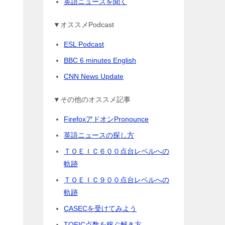
英語ニュースを聞く
▼オススメPodcast
ESL Podcast
BBC 6 minutes English
CNN News Update
▼その他のオススメ記事
FirefoxアドオンPronounce
英語ニュースの探し方
ＴＯＥＩＣ６００点台レベルへの
軌跡
ＴＯＥＩＣ９００点台レベルへの
軌跡
CASECを受けてみよう
TOEIC点数を稼ぐ解き方