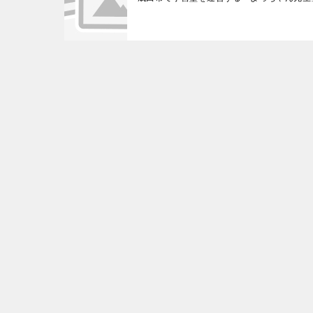
投
稿
ナ
ビ
ゲ
ー
シ
ョ
ン