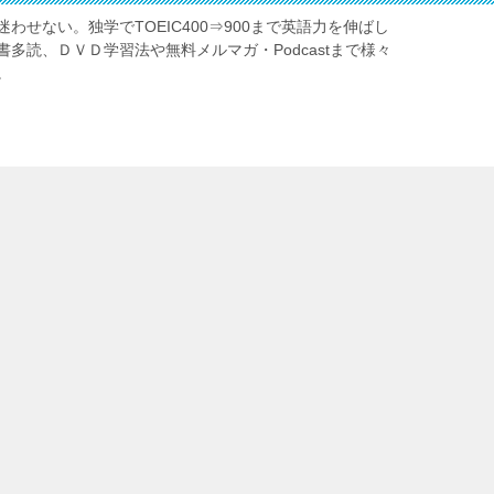
わせない。独学でTOEIC400⇒900まで英語力を伸ばし
多読、ＤＶＤ学習法や無料メルマガ・Podcastまで様々
。