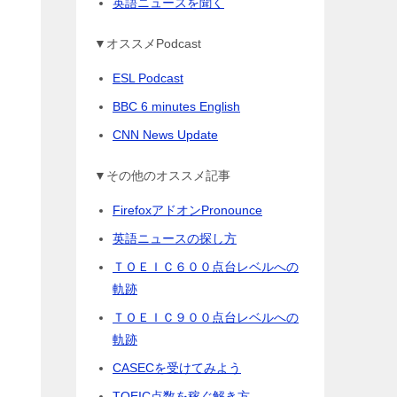
英語ニュースを聞く
▼オススメPodcast
ESL Podcast
BBC 6 minutes English
CNN News Update
▼その他のオススメ記事
FirefoxアドオンPronounce
英語ニュースの探し方
ＴＯＥＩＣ６００点台レベルへの
軌跡
ＴＯＥＩＣ９００点台レベルへの
軌跡
CASECを受けてみよう
TOEIC点数を稼ぐ解き方