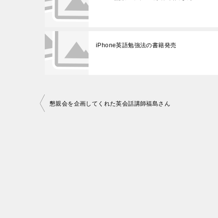
iPhone英語勉強法の書籍発売
投
懇親会を企画してくれた英会話講師福島さん
稿
ナ
ビ
ゲ
ー
シ
ョ