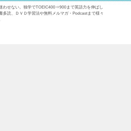
わせない。独学でTOEIC400⇒900まで英語力を伸ばし
多読、ＤＶＤ学習法や無料メルマガ・Podcastまで様々
。