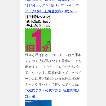
1日1分レッスン! 新TOEIC Test 千本
ノック! (祥伝社黄金文庫 (Gな7-6))
緑本と呼ばれるこのシリーズは文庫本
ですので持ち運びやすく電車の中でも
出来ます。 ＴＯＥＩＣのPart5,6の対
策になります。問題があって、次のペ
ージに回答と解説という単純な構成が
きっとやりやすくて良いんですよね。
TOEICテスト公式問題集 新形式問題
対応編