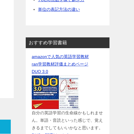
単位の表記方法の違い
おすすめ学習書籍
amazonで人気の英語学習教材
ran学習教材評価まとめページ
DUO 3.0
自分の英語学習の生命線かもしれませ
ん。単語・音読といった感じで、覚え
きるまでしてもいいかなと思います。