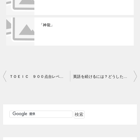
「神龍」
投
ＴＯＥＩＣ ９００点台レベルへの軌跡
英語を続けるには？どうしたら継続して英語学習できる？
稿
ナ
ビ
ゲ
ー
シ