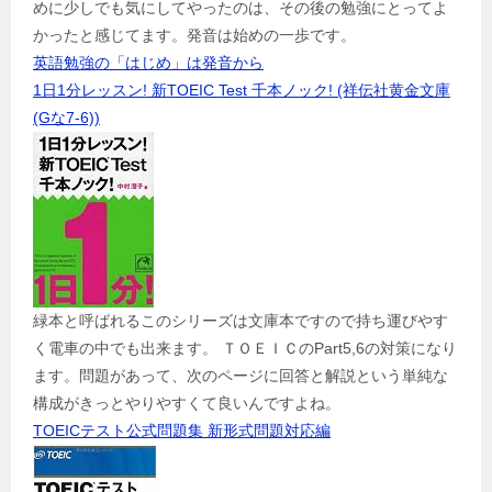
めに少しでも気にしてやったのは、その後の勉強にとってよ
かったと感じてます。発音は始めの一歩です。
英語勉強の「はじめ」は発音から
1日1分レッスン! 新TOEIC Test 千本ノック! (祥伝社黄金文庫
(Gな7-6))
緑本と呼ばれるこのシリーズは文庫本ですので持ち運びやす
く電車の中でも出来ます。 ＴＯＥＩＣのPart5,6の対策になり
ます。問題があって、次のページに回答と解説という単純な
構成がきっとやりやすくて良いんですよね。
TOEICテスト公式問題集 新形式問題対応編