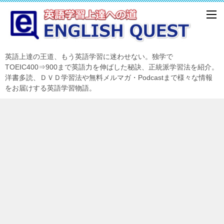
英語上達の王道、もう英語学習に迷わせない。独学で
TOEIC400⇒900まで英語力を伸ばした秘訣、正統派学習法を紹介。
洋書多読、ＤＶＤ学習法や無料メルマガ・Podcastまで様々な情報
をお届けする英語学習物語。