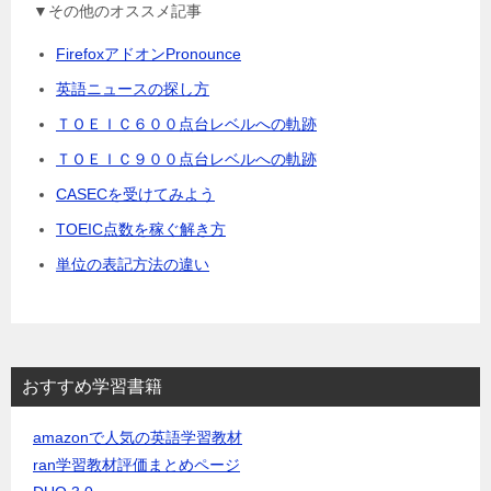
▼その他のオススメ記事
FirefoxアドオンPronounce
英語ニュースの探し方
ＴＯＥＩＣ６００点台レベルへの軌跡
ＴＯＥＩＣ９００点台レベルへの軌跡
CASECを受けてみよう
TOEIC点数を稼ぐ解き方
単位の表記方法の違い
おすすめ学習書籍
amazonで人気の英語学習教材
ran学習教材評価まとめページ