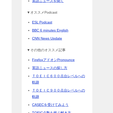
英語ニュースを聞く
▼オススメPodcast
ESL Podcast
BBC 6 minutes English
CNN News Update
▼その他のオススメ記事
FirefoxアドオンPronounce
英語ニュースの探し方
ＴＯＥＩＣ６００点台レベルへの
軌跡
ＴＯＥＩＣ９００点台レベルへの
軌跡
CASECを受けてみよう
TOEIC点数を稼ぐ解き方