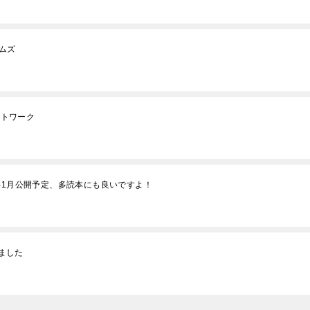
ームズ
ネットワーク
年1月公開予定、多読本にも良いですよ！
みました