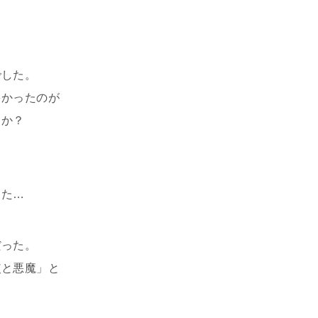
でした。
多かったのが
うか？
した…
だった。
使と悪魔」と