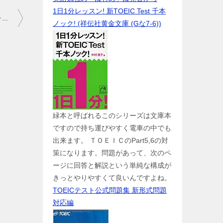
1日1分レッスン! 新TOEIC Test 千本
HARRY POTTER AND THE HALF-BLOOD PRINCE / ハリー・ポッターと謎のプリンス
ノック! (祥伝社黄金文庫 (Gな7-6))
緑本と呼ばれるこのシリーズは文庫本
ですので持ち運びやすく電車の中でも
出来ます。 ＴＯＥＩＣのPart5,6の対
策になります。問題があって、次のペ
ージに回答と解説という単純な構成が
きっとやりやすくて良いんですよね。
TOEICテスト公式問題集 新形式問題
対応編