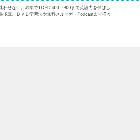
わせない。独学でTOEIC400⇒900まで英語力を伸ばし
多読、ＤＶＤ学習法や無料メルマガ・Podcastまで様々
。