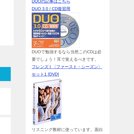
DUOの記事はこちら
DUO 3.0 / CD復習用
DUOで勉強するなら当然このCDは必
要でしょう！耳で覚えるべきです。
フレンズ I 〈ファースト・シーズン〉
セット1 [DVD]
リスニング教材に使っています。面白