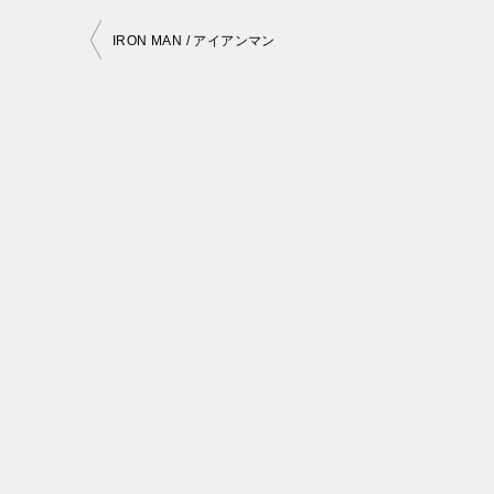
投
IRON MAN / アイアンマン
稿
ナ
ビ
ゲ
ー
シ
ョ
ン