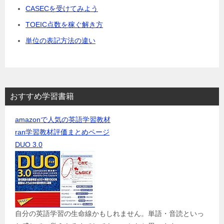
CASECを受けてみよう
TOEIC点数を稼ぐ解き方
単位の表記方法の違い
おすすめ学習書籍
amazonで人気の英語学習教材
ran学習教材評価まとめページ
DUO 3.0
自分の英語学習の生命線かもしれません。単語・音読といっ