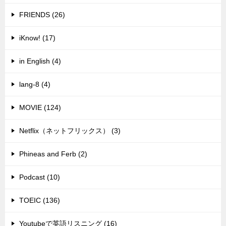
FRIENDS (26)
iKnow! (17)
in English (4)
lang-8 (4)
MOVIE (124)
Netflix（ネットフリックス） (3)
Phineas and Ferb (2)
Podcast (10)
TOEIC (136)
Youtubeで英語リスニング (16)