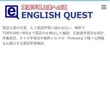
英語上達の王道、もう英語学習に迷わせない。独学で
TOEIC400⇒900まで英語力を伸ばした秘訣、正統派学習法を紹介。
洋書多読、ＤＶＤ学習法や無料メルマガ・Podcastまで様々な情報
をお届けする英語学習物語。