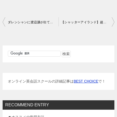
投
ダレンシャンに渡辺謙が出てるとはビックリ！
【シャッターアイランド】超日本語吹替版とは何だ？
稿
ナ
ビ
ゲ
ー
シ
ョ
オンライン英会話スクールの詳細記事は
BEST CHOICE
で！
ン
RECOMMEND ENTRY