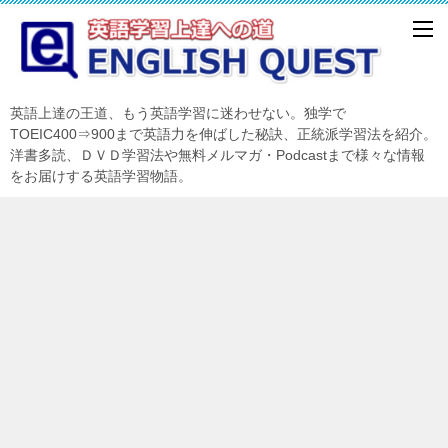
英語上達の王道、もう英語学習に迷わせない。独学で
TOEIC400⇒900まで英語力を伸ばした秘訣、正統派学習法を紹介。
洋書多読、ＤＶＤ学習法や無料メルマガ・Podcastまで様々な情報
をお届けする英語学習物語。