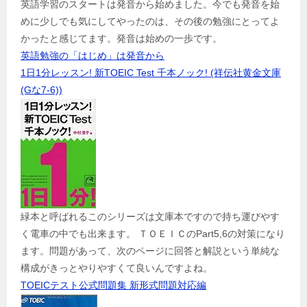
英語学習のスタートは発音から始めました。今でも発音を始
めに少しでも気にしてやったのは、その後の勉強にとってよ
かったと感じてます。発音は始めの一歩です。
英語勉強の「はじめ」は発音から
1日1分レッスン! 新TOEIC Test 千本ノック! (祥伝社黄金文庫
(Gな7-6))
緑本と呼ばれるこのシリーズは文庫本ですので持ち運びやす
く電車の中でも出来ます。 ＴＯＥＩＣのPart5,6の対策になり
ます。問題があって、次のページに回答と解説という単純な
構成がきっとやりやすくて良いんですよね。
TOEICテスト公式問題集 新形式問題対応編