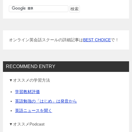
ビ
ゲ
ー
シ
ョ
オンライン英会話スクールの詳細記事は
BEST CHOICE
で！
ン
RECOMMEND ENTRY
▼オススメの学習方法
学習教材評価
英語勉強の「はじめ」は発音から
英語ニュースを聞く
▼オススメPodcast