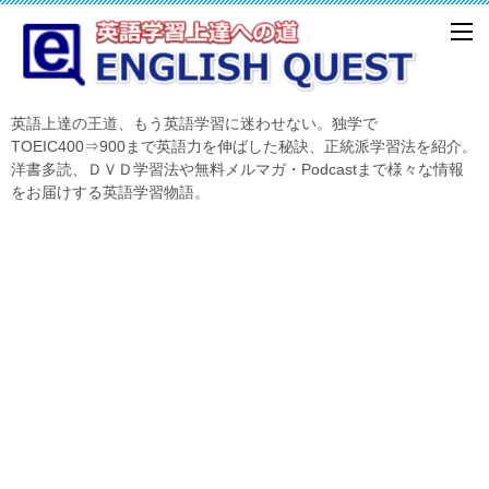
英語上達の王道、もう英語学習に迷わせない。独学で
TOEIC400⇒900まで英語力を伸ばした秘訣、正統派学習法を紹介。
洋書多読、ＤＶＤ学習法や無料メルマガ・Podcastまで様々な情報
をお届けする英語学習物語。