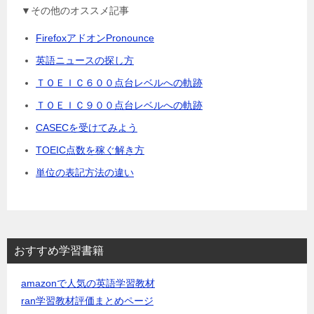
▼その他のオススメ記事
FirefoxアドオンPronounce
英語ニュースの探し方
ＴＯＥＩＣ６００点台レベルへの軌跡
ＴＯＥＩＣ９００点台レベルへの軌跡
CASECを受けてみよう
TOEIC点数を稼ぐ解き方
単位の表記方法の違い
おすすめ学習書籍
amazonで人気の英語学習教材
ran学習教材評価まとめページ