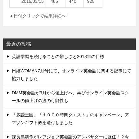
2015/03/15
485
440
925
▲日付クリックで結果詳細へ！
最近の投稿
英語学習を続けることの難しさと2018年の目標
日経WOMAN7月号にて、オンライン英会話に関する記事にて
協力しました
DMM英会話が3月から値上げへ、再びオンライン英会話スク
ールの値上げの波の可能性も
「多読王国」「１０００時間クエスト」のキャンペーン、ア
マゾンギフト券を送付しました
課長島耕作がレアジョブ英会話のアンバサダーに就任！？今