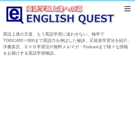
英語上達の王道、もう英語学習に迷わせない。独学で
TOEIC400⇒900まで英語力を伸ばした秘訣、正統派学習法を紹介。
洋書多読、ＤＶＤ学習法や無料メルマガ・Podcastまで様々な情報
をお届けする英語学習物語。