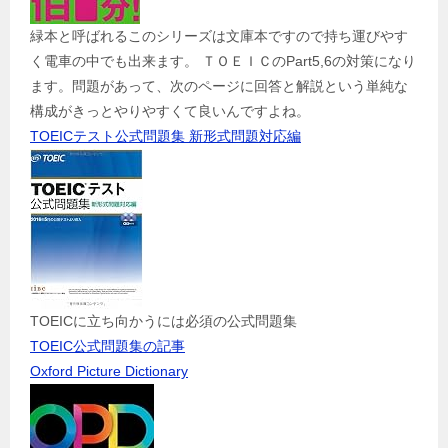
緑本と呼ばれるこのシリーズは文庫本ですので持ち運びやす
く電車の中でも出来ます。 ＴＯＥＩＣのPart5,6の対策になり
ます。問題があって、次のページに回答と解説という単純な
構成がきっとやりやすくて良いんですよね。
TOEICテスト公式問題集 新形式問題対応編
TOEICに立ち向かうには必須の公式問題集
TOEIC公式問題集の記事
Oxford Picture Dictionary