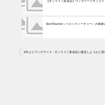
【オンライン英会話】ワンズワードオンライ
BestTeacher（ベストティーチャー）の体
投
6月よりワンズワード・オンライン英会話に復活しようかと思
稿
ナ
ビ
ゲ
ー
シ
ョ