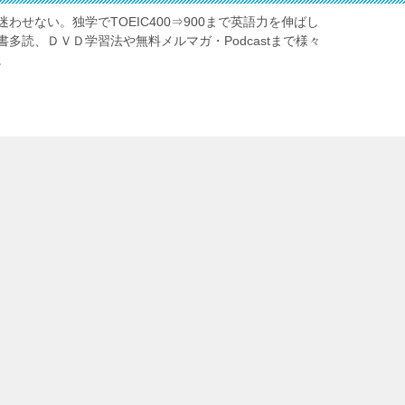
わせない。独学でTOEIC400⇒900まで英語力を伸ばし
多読、ＤＶＤ学習法や無料メルマガ・Podcastまで様々
。