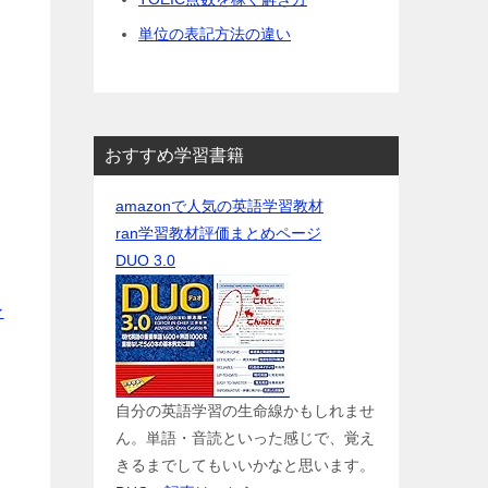
単位の表記方法の違い
おすすめ学習書籍
amazonで人気の英語学習教材
ran学習教材評価まとめページ
DUO 3.0
ン
自分の英語学習の生命線かもしれませ
ん。単語・音読といった感じで、覚え
きるまでしてもいいかなと思います。