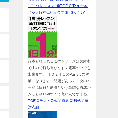
1日1分レッスン! 新TOEIC Test 千本
ノック! (祥伝社黄金文庫 (Gな7-6))
緑本と呼ばれるこのシリーズは文庫本
ですので持ち運びやすく電車の中でも
出来ます。 ＴＯＥＩＣのPart5,6の対
策になります。問題があって、次のペ
ージに回答と解説という単純な構成が
きっとやりやすくて良いんですよね。
TOEICテスト公式問題集 新形式問題
対応編