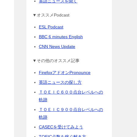
英語ニュースを聞く
▼オススメPodcast
ESL Podcast
BBC 6 minutes English
CNN News Update
▼その他のオススメ記事
り
FirefoxアドオンPronounce
英語ニュースの探し方
ＴＯＥＩＣ６００点台レベルへの
軌跡
ＴＯＥＩＣ９００点台レベルへの
軌跡
CASECを受けてみよう
TOEIC点数を稼ぐ解き方