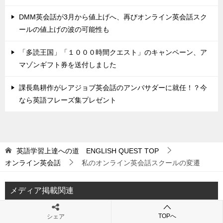
DMM英会話が3月から値上げへ、再びオンライン英会話スク
ールの値上げの波の可能性も
「多読王国」「１０００時間クエスト」のキャンペーン、ア
マゾンギフト券を送付しました
課長島耕作がレアジョブ英会話のアンバサダーに就任！？今
なら英語フレーズ集プレゼント
英語学習上達への道 ENGLISH QUEST
TOP
オンライン英会話
私のオンライン英会話スクールの変遷
メディア掲載関連
英語教材完全ガイド 【英語教材辛口ランキング50】 (100%ム
TOPへ
シェア