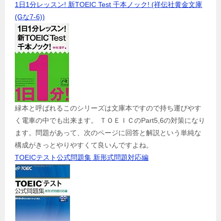
1日1分レッスン! 新TOEIC Test 千本ノック! (祥伝社黄金文庫
(Gな7-6))
緑本と呼ばれるこのシリーズは文庫本ですので持ち運びやす
く電車の中でも出来ます。 ＴＯＥＩＣのPart5,6の対策になり
ます。問題があって、次のページに回答と解説という単純な
構成がきっとやりやすくて良いんですよね。
TOEICテスト公式問題集 新形式問題対応編