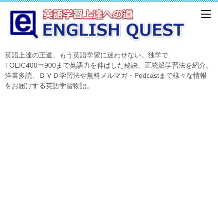
英語上達の王道、もう英語学習に迷わせない。独学で
TOEIC400⇒900まで英語力を伸ばした秘訣、正統派学習法を紹介。
洋書多読、ＤＶＤ学習法や無料メルマガ・Podcastまで様々な情報
をお届けする英語学習物語。