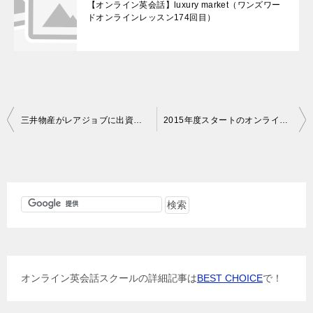
【オンライン英会話】luxury market（ワンズワー
ドオンラインレッスン174回目）
投
三井物産がレアジョブに出資・提携、レアジョブのサービスが更にパワーアップしそう
2015年度スタートのオンライン英会話スクールが好調！
稿
ナ
ビ
ゲ
ー
シ
ョ
オンライン英会話スクールの詳細記事は
BEST CHOICE
で！
ン