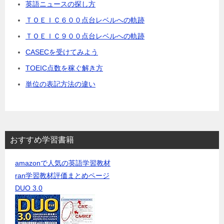
英語ニュースの探し方
ＴＯＥＩＣ６００点台レベルへの軌跡
ＴＯＥＩＣ９００点台レベルへの軌跡
CASECを受けてみよう
TOEIC点数を稼ぐ解き方
単位の表記方法の違い
おすすめ学習書籍
amazonで人気の英語学習教材
ran学習教材評価まとめページ
DUO 3.0