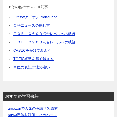
▼その他のオススメ記事
FirefoxアドオンPronounce
英語ニュースの探し方
ＴＯＥＩＣ６００点台レベルへの軌跡
ＴＯＥＩＣ９００点台レベルへの軌跡
CASECを受けてみよう
TOEIC点数を稼ぐ解き方
単位の表記方法の違い
おすすめ学習書籍
amazonで人気の英語学習教材
ran学習教材評価まとめページ