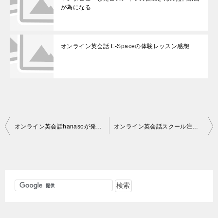
が為になる
オンライン英会話 E-Spaceの体験レッスン感想
投
オンライン英会話hanasoが発音トレーニングリリース、キャンペーンも実施中！
オンライン英会話スクール注目度調査、GW時の注目度はどうだったか？
稿
ナ
ビ
ゲ
ー