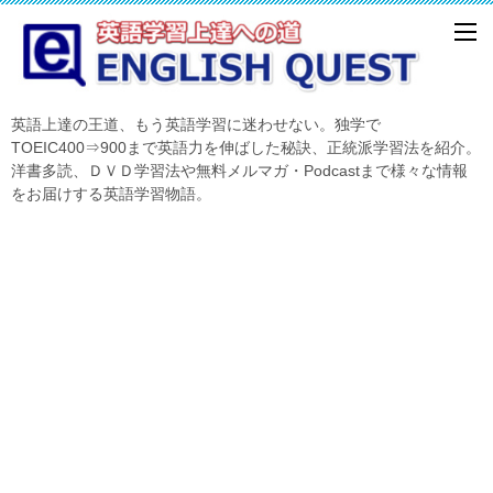
英語上達の王道、もう英語学習に迷わせない。独学で
TOEIC400⇒900まで英語力を伸ばした秘訣、正統派学習法を紹介。
洋書多読、ＤＶＤ学習法や無料メルマガ・Podcastまで様々な情報
をお届けする英語学習物語。