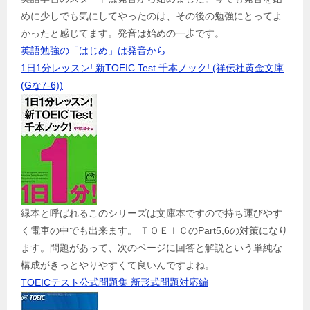
めに少しでも気にしてやったのは、その後の勉強にとってよ
かったと感じてます。発音は始めの一歩です。
英語勉強の「はじめ」は発音から
1日1分レッスン! 新TOEIC Test 千本ノック! (祥伝社黄金文庫
(Gな7-6))
緑本と呼ばれるこのシリーズは文庫本ですので持ち運びやす
く電車の中でも出来ます。 ＴＯＥＩＣのPart5,6の対策になり
ます。問題があって、次のページに回答と解説という単純な
構成がきっとやりやすくて良いんですよね。
TOEICテスト公式問題集 新形式問題対応編