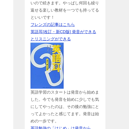
いので続きます。やっぱし何回も繰り
返せる楽しい教材を一つでも持ってる
といいです！
フレンズの記事はこちら
し
英語耳[改訂・新CD版] 発音ができる
とリスニングができる
英語学習のスタートは発音から始めま
した。今でも発音を始めに少しでも気
にしてやったのは、その後の勉強にと
ってよかったと感じてます。発音は始
めの一歩です。
英語勉強の「はじめ」は発音から