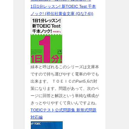
1日1分レッスン! 新TOEIC Test 千本
ノック! (祥伝社黄金文庫 (Gな7-6))
に
緑本と呼ばれるこのシリーズは文庫本
ですので持ち運びやすく電車の中でも
出来ます。 ＴＯＥＩＣのPart5,6の対
策になります。問題があって、次のペ
ージに回答と解説という単純な構成が
きっとやりやすくて良いんですよね。
TOEICテスト公式問題集 新形式問題
対応編