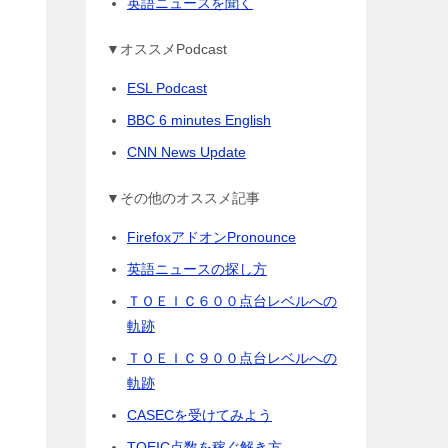
英語ニュースを聞く
▼オススメPodcast
ESL Podcast
BBC 6 minutes English
CNN News Update
▼その他のオススメ記事
FirefoxアドオンPronounce
英語ニュースの探し方
ＴＯＥＩＣ６００点台レベルへの
軌跡
ＴＯＥＩＣ９００点台レベルへの
軌跡
CASECを受けてみよう
TOEIC点数を稼ぐ解き方