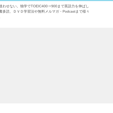
わせない。独学でTOEIC400⇒900まで英語力を伸ばし
多読、ＤＶＤ学習法や無料メルマガ・Podcastまで様々
。