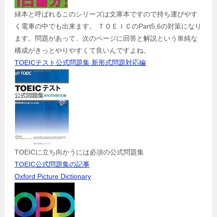
緑本と呼ばれるこのシリーズは文庫本ですので持ち運びやす
く電車の中でも出来ます。 ＴＯＥＩＣのPart5,6の対策になり
ます。問題があって、次のページに回答と解説という単純な
構成がきっとやりやすくて良いんですよね。
TOEICテスト公式問題集 新形式問題対応編
TOEICに立ち向かうには必須の公式問題集
TOEIC公式問題集の記事
Oxford Picture Dictionary