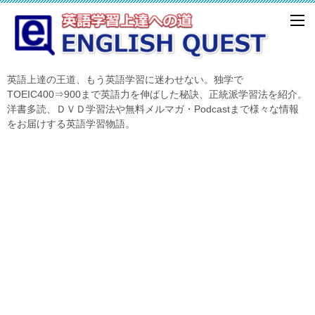
英語上達の王道、もう英語学習に迷わせない。独学で
TOEIC400⇒900まで英語力を伸ばした秘訣、正統派学習法を紹介。
洋書多読、ＤＶＤ学習法や無料メルマガ・Podcastまで様々な情報
をお届けする英語学習物語。