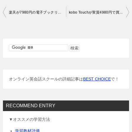
投
楽天が7980円の電子ブックリーダー発売！まじですか！？
kobo Touchが実質4980円で買える！買うべきか調査してみました。
稿
ナ
ビ
ゲ
ー
シ
ョ
オンライン英会話スクールの詳細記事は
BEST CHOICE
で！
ン
RECOMMEND ENTRY
▼オススメの学習方法
学習教材評価