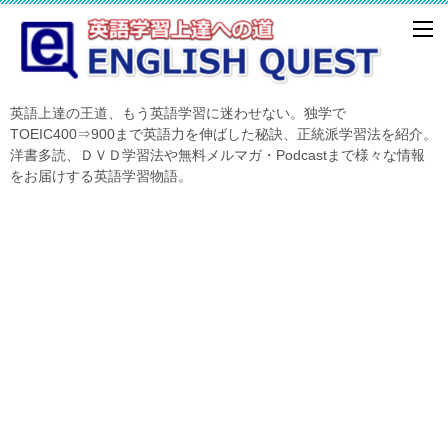
英語上達の王道、もう英語学習に迷わせない。独学で
TOEIC400⇒900まで英語力を伸ばした秘訣、正統派学習法を紹介。
洋書多読、ＤＶＤ学習法や無料メルマガ・Podcastまで様々な情報
をお届けする英語学習物語。