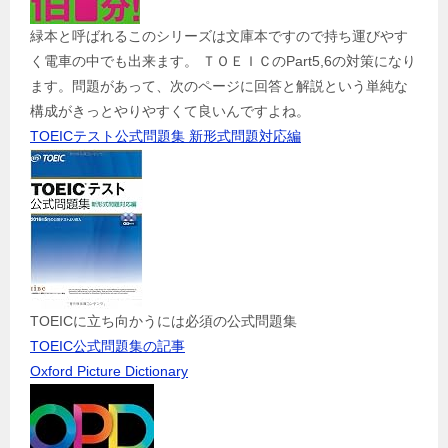
緑本と呼ばれるこのシリーズは文庫本ですので持ち運びやす
く電車の中でも出来ます。 ＴＯＥＩＣのPart5,6の対策になり
ます。問題があって、次のページに回答と解説という単純な
構成がきっとやりやすくて良いんですよね。
TOEICテスト公式問題集 新形式問題対応編
TOEICに立ち向かうには必須の公式問題集
TOEIC公式問題集の記事
Oxford Picture Dictionary