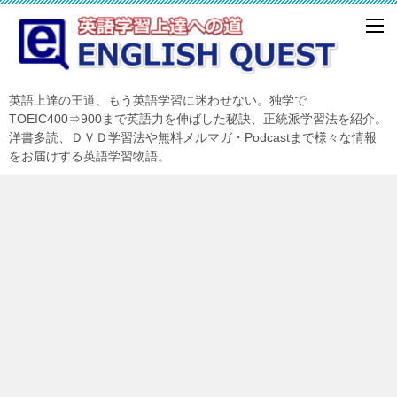
英語上達の王道、もう英語学習に迷わせない。独学で
TOEIC400⇒900まで英語力を伸ばした秘訣、正統派学習法を紹介。
洋書多読、ＤＶＤ学習法や無料メルマガ・Podcastまで様々な情報
をお届けする英語学習物語。