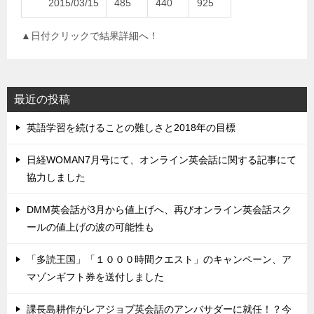
2015/03/15
485
440
925
▲日付クリックで結果詳細へ！
最近の投稿
英語学習を続けることの難しさと2018年の目標
日経WOMAN7月号にて、オンライン英会話に関する記事にて
協力しました
DMM英会話が3月から値上げへ、再びオンライン英会話スク
ールの値上げの波の可能性も
「多読王国」「１０００時間クエスト」のキャンペーン、ア
マゾンギフト券を送付しました
課長島耕作がレアジョブ英会話のアンバサダーに就任！？今