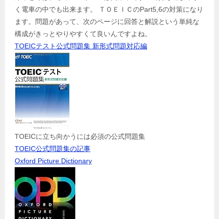
く電車の中でも出来ます。 ＴＯＥＩＣのPart5,6の対策になり
ます。問題があって、次のページに回答と解説という単純な
構成がきっとやりやすくて良いんですよね。
TOEICテスト公式問題集 新形式問題対応編
TOEICに立ち向かうには必須の公式問題集
TOEIC公式問題集の記事
Oxford Picture Dictionary