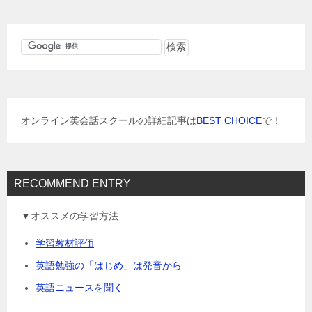
ナ
ビ
ゲ
ー
シ
ョ
オンライン英会話スクールの詳細記事は
BEST CHOICE
で！
ン
RECOMMEND ENTRY
▼オススメの学習方法
学習教材評価
英語勉強の「はじめ」は発音から
英語ニュースを聞く