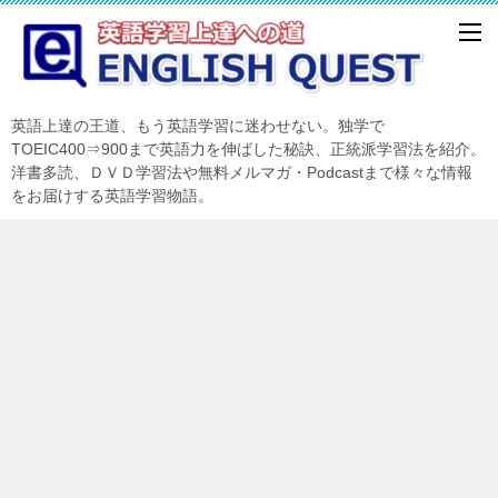
英語上達の王道、もう英語学習に迷わせない。独学で
TOEIC400⇒900まで英語力を伸ばした秘訣、正統派学習法を紹介。
洋書多読、ＤＶＤ学習法や無料メルマガ・Podcastまで様々な情報
をお届けする英語学習物語。