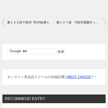
投
第１２２回 TOEIC TEST結果 [ran 詳細]
第１２７回 TOEIC受験行ってきました。
稿
ナ
ビ
ゲ
ー
シ
ョ
オンライン英会話スクールの詳細記事は
BEST CHOICE
で！
ン
RECOMMEND ENTRY