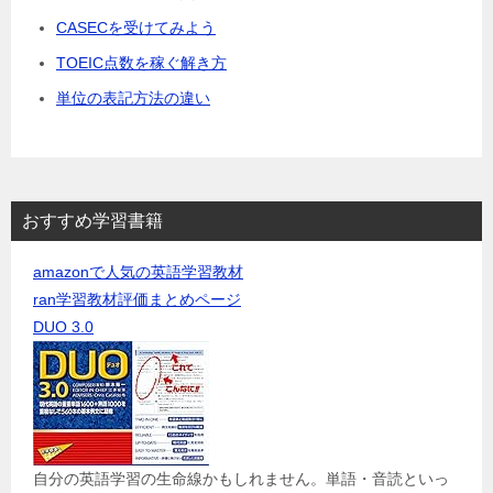
CASECを受けてみよう
TOEIC点数を稼ぐ解き方
単位の表記方法の違い
おすすめ学習書籍
amazonで人気の英語学習教材
ran学習教材評価まとめページ
DUO 3.0
自分の英語学習の生命線かもしれません。単語・音読といっ