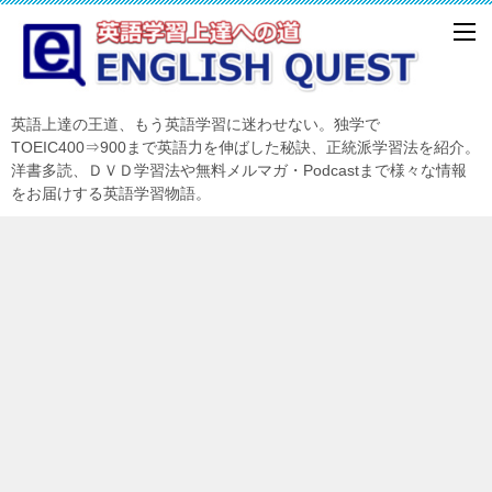
英語上達の王道、もう英語学習に迷わせない。独学で
TOEIC400⇒900まで英語力を伸ばした秘訣、正統派学習法を紹介。
洋書多読、ＤＶＤ学習法や無料メルマガ・Podcastまで様々な情報
をお届けする英語学習物語。