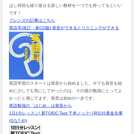
ぱし何回も繰り返せる楽しい教材を一つでも持ってるといい
です！
フレンズの記事はこちら
英語耳[改訂・新CD版] 発音ができるとリスニングができる
英語学習のスタートは発音から始めました。今でも発音を始
めに少しでも気にしてやったのは、その後の勉強にとってよ
かったと感じてます。発音は始めの一歩です。
英語勉強の「はじめ」は発音から
1日1分レッスン! 新TOEIC Test 千本ノック! (祥伝社黄金文庫
(Gな7-6))