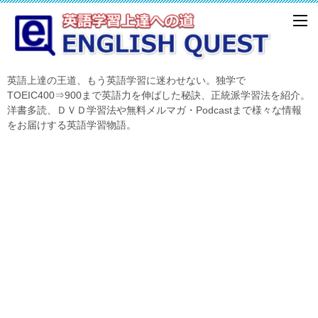
英語上達の王道、もう英語学習に迷わせない。独学で
TOEIC400⇒900まで英語力を伸ばした秘訣、正統派学習法を紹介。
洋書多読、ＤＶＤ学習法や無料メルマガ・Podcastまで様々な情報
をお届けする英語学習物語。