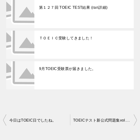
第１２７回 TOEIC TEST結果 (ran詳細)
ＴＯＥＩＣ受験してきました！
9月TOEIC受験票が届きました。
投
今日はTOEIC日でしたね。
TOEICテスト新公式問題集vol.1を実施しました！
稿
ナ