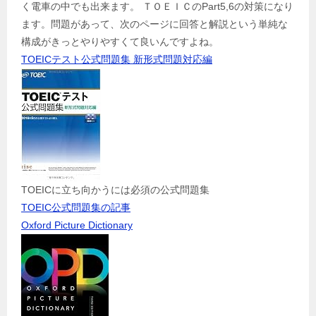
く電車の中でも出来ます。 ＴＯＥＩＣのPart5,6の対策になり
ます。問題があって、次のページに回答と解説という単純な
構成がきっとやりやすくて良いんですよね。
TOEICテスト公式問題集 新形式問題対応編
TOEICに立ち向かうには必須の公式問題集
TOEIC公式問題集の記事
Oxford Picture Dictionary