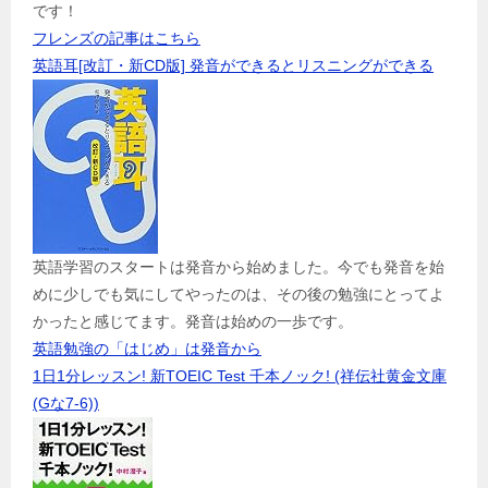
です！
フレンズの記事はこちら
英語耳[改訂・新CD版] 発音ができるとリスニングができる
英語学習のスタートは発音から始めました。今でも発音を始
めに少しでも気にしてやったのは、その後の勉強にとってよ
かったと感じてます。発音は始めの一歩です。
英語勉強の「はじめ」は発音から
1日1分レッスン! 新TOEIC Test 千本ノック! (祥伝社黄金文庫
(Gな7-6))